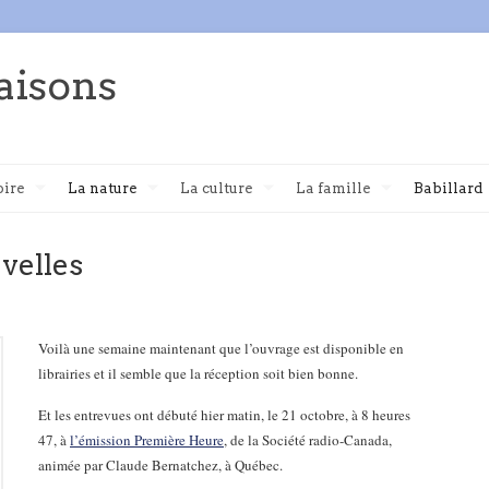
aisons
oire
La nature
La culture
La famille
Babillard
velles
Voilà une semaine maintenant que l’ouvrage est disponible en
librairies et il semble que la réception soit bien bonne.
Et les entrevues ont débuté hier matin, le 21 octobre, à 8 heures
47, à
l’émission Première Heure
, de la Société radio-Canada,
animée par Claude Bernatchez, à Québec.