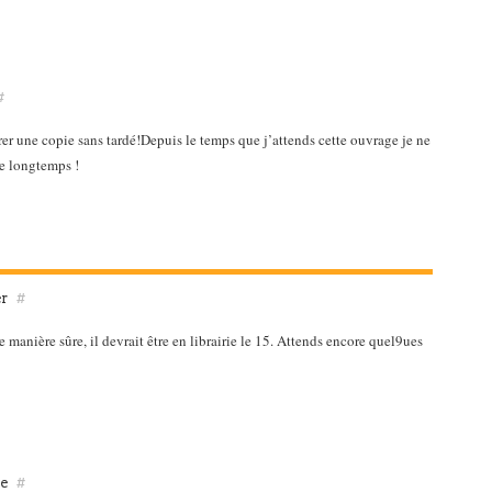
#
rer une copie sans tardé!Depuis le temps que j’attends cette ouvrage je ne
re longtemps !
er
#
e manière sûre, il devrait être en librairie le 15. Attends encore quel9ues
le
#