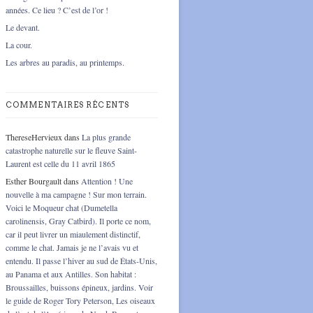
années. Ce lieu ? C’est de l’or !
Le devant.
La cour.
Les arbres au paradis, au printemps.
COMMENTAIRES RÉCENTS
ThereseHervieux
dans
La plus grande
catastrophe naturelle sur le fleuve Saint-
Laurent est celle du 11 avril 1865
Esther Bourgault
dans
Attention ! Une
nouvelle à ma campagne ! Sur mon terrain.
Voici le Moqueur chat (Dumetella
carolinensis, Gray Catbird). Il porte ce nom,
car il peut livrer un miaulement distinctif,
comme le chat. Jamais je ne l’avais vu et
entendu. Il passe l’hiver au sud de États-Unis,
au Panama et aux Antilles. Son habitat :
Broussailles, buissons épineux, jardins. Voir
le guide de Roger Tory Peterson, Les oiseaux