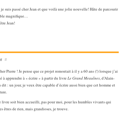
e suis passé cher Jean et que voilà une jolie nouvelle! Hâte de parcourir
emble magnifique…
tre Jean!
er
#
er Pierre ! Je pense que ce projet remontait à il y a 60 ans (!) lorsque j’ai
à apprendre à « écrire » à partir du livre
Le Grand Meaulnes
, d’Alain-
s dit : un jour, je veux être capable d’écrire aussi bien que cet homme et
ture.
e livre soit bien accueilli, pas pour moi, pour les humbles vivants qui
es êtres de rien, mais grandioses, je trouve.