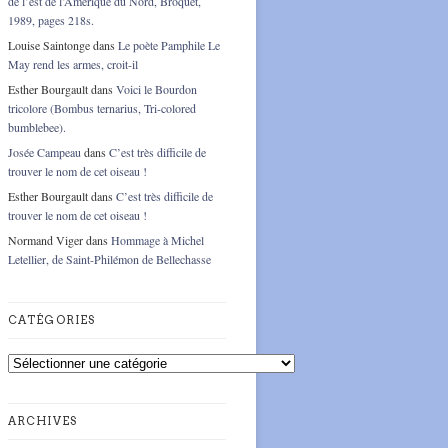
de l’est de l’Amérique du Nord, Broquet,
1989, pages 218s.
Louise Saintonge
dans
Le poète Pamphile Le
May rend les armes, croit-il
Esther Bourgault
dans
Voici le Bourdon
tricolore (Bombus ternarius, Tri-colored
bumblebee).
Josée Campeau
dans
C’est très difficile de
trouver le nom de cet oiseau !
Esther Bourgault
dans
C’est très difficile de
trouver le nom de cet oiseau !
Normand Viger
dans
Hommage à Michel
Letellier, de Saint-Philémon de Bellechasse
CATÉGORIES
Catégories
ARCHIVES
Archives