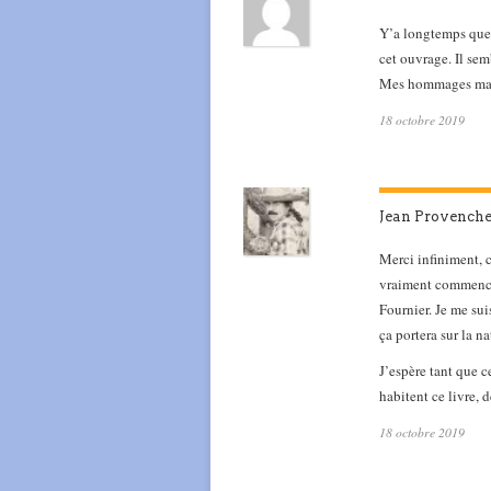
Y’a longtemps que j
cet ouvrage. Il s
Mes hommages maî
18 octobre 2019
Jean Provench
Merci infiniment, ch
vraiment commencé 
Fournier. Je me sui
ça portera sur la na
J’espère tant que c
habitent ce livre, d
18 octobre 2019