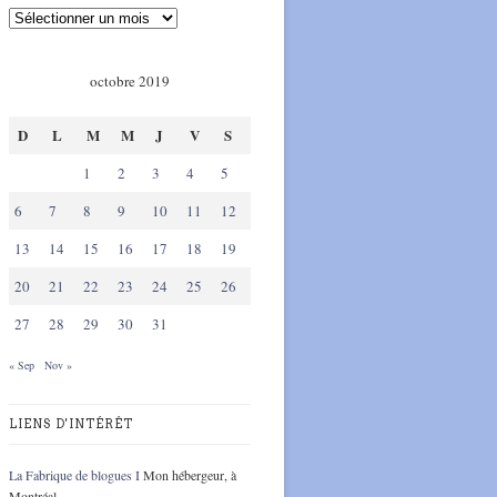
octobre 2019
D
L
M
M
J
V
S
1
2
3
4
5
6
7
8
9
10
11
12
13
14
15
16
17
18
19
20
21
22
23
24
25
26
27
28
29
30
31
« Sep
Nov »
LIENS D'INTÉRÊT
La Fabrique de blogues I
Mon hébergeur, à
Montréal