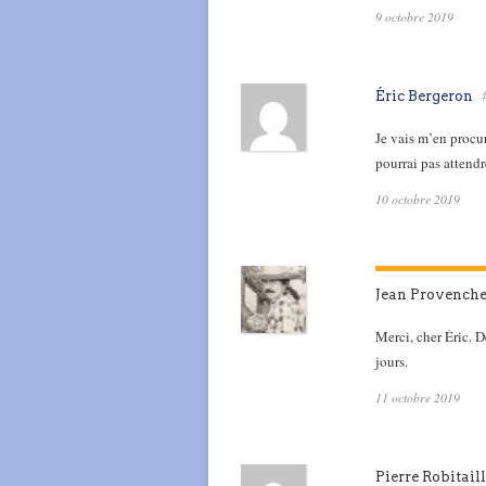
9 octobre 2019
Éric Bergeron
Je vais m’en procu
pourrai pas attend
10 octobre 2019
Jean Provench
Merci, cher Éric. D
jours.
11 octobre 2019
Pierre Robitail