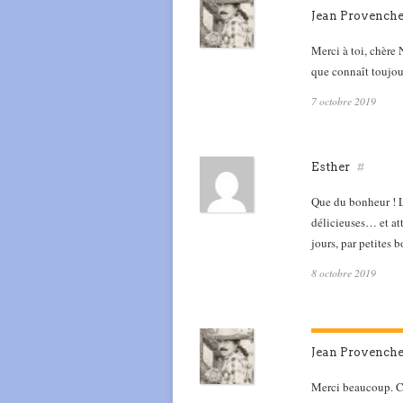
Jean Provench
Merci à toi, chère 
que connaît toujou
7 octobre 2019
Esther
#
Que du bonheur ! L
délicieuses… et att
jours, par petites
8 octobre 2019
Jean Provench
Merci beaucoup. Ce 