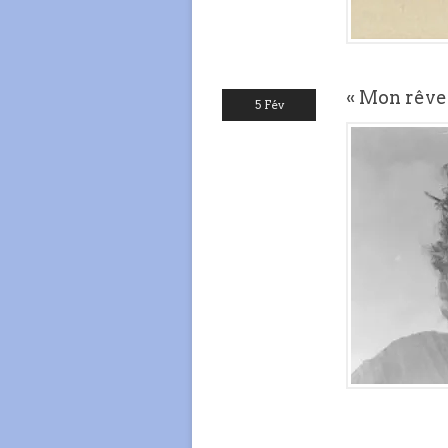
« Mon rêve 
5 Fév