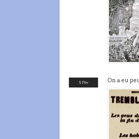
On a eu pe
5 Fév