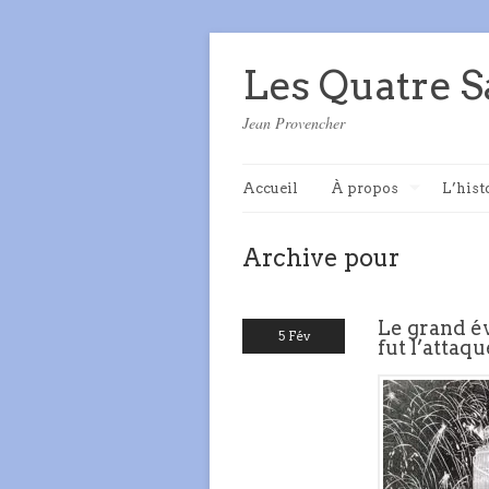
Les Quatre S
Jean Provencher
Accueil
À propos
L’hist
Archive pour
Le grand é
5 Fév
fut l’attaq