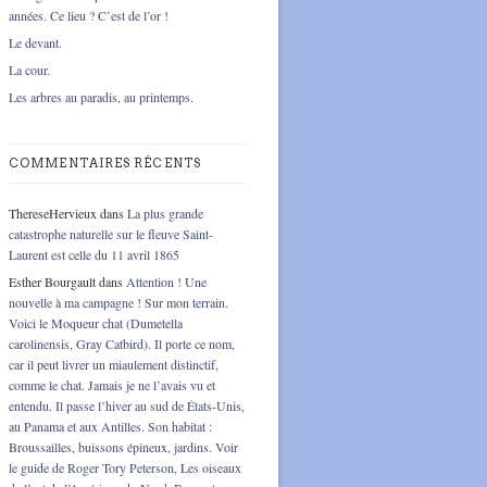
années. Ce lieu ? C’est de l’or !
Le devant.
La cour.
Les arbres au paradis, au printemps.
COMMENTAIRES RÉCENTS
ThereseHervieux
dans
La plus grande
catastrophe naturelle sur le fleuve Saint-
Laurent est celle du 11 avril 1865
Esther Bourgault
dans
Attention ! Une
nouvelle à ma campagne ! Sur mon terrain.
Voici le Moqueur chat (Dumetella
carolinensis, Gray Catbird). Il porte ce nom,
car il peut livrer un miaulement distinctif,
comme le chat. Jamais je ne l’avais vu et
entendu. Il passe l’hiver au sud de États-Unis,
au Panama et aux Antilles. Son habitat :
Broussailles, buissons épineux, jardins. Voir
le guide de Roger Tory Peterson, Les oiseaux