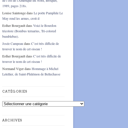
de l’est de l’Amérique du Nord, Broquet,
1989, pages 218s.
Louise Saintonge
dans
Le poète Pamphile Le
May rend les armes, croit-il
Esther Bourgault
dans
Voici le Bourdon
tricolore (Bombus ternarius, Tri-colored
bumblebee).
Josée Campeau
dans
C’est très difficile de
trouver le nom de cet oiseau !
Esther Bourgault
dans
C’est très difficile de
trouver le nom de cet oiseau !
Normand Viger
dans
Hommage à Michel
Letellier, de Saint-Philémon de Bellechasse
CATÉGORIES
Catégories
ARCHIVES
Archives