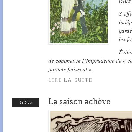
leurs
S’eff
indép
garde
les f
Évite
de commettre l’imprudence de « 
parents finissent ».
LIRE LA SUITE
La saison achève
13 Nov