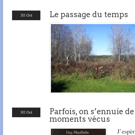
Le passage du temps
30 Oct
Parfois, on s’ennuie d
30 Oct
moments vécus
J’espèr