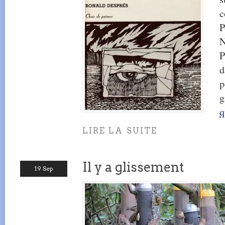
c
P
N
P
d
p
g
q
LIRE LA SUITE
Il y a glissement
19 Sep