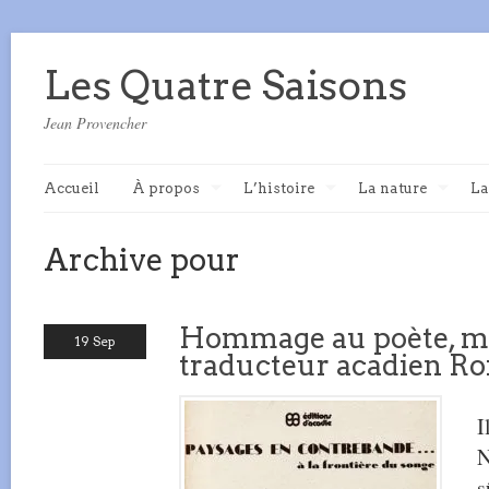
Les Quatre Saisons
Jean Provencher
Accueil
À propos
L’histoire
La nature
La
Archive pour
Hommage au poète, mu
19 Sep
traducteur acadien Ro
I
N
s