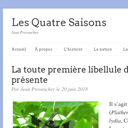
Les Quatre Saisons
Jean Provencher
Accueil
À propos
L’histoire
La nature
La
La toute première libellule d
présente
Par Jean Provencher le 20 juin 2018
Il s’agi
(
Plathe
lydia
, 