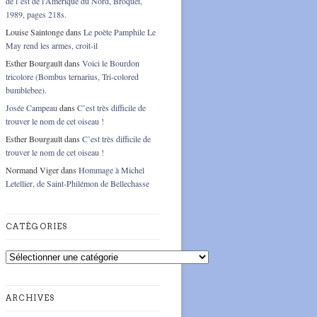
de l’est de l’Amérique du Nord, Broquet,
1989, pages 218s.
Louise Saintonge
dans
Le poète Pamphile Le
May rend les armes, croit-il
Esther Bourgault
dans
Voici le Bourdon
tricolore (Bombus ternarius, Tri-colored
bumblebee).
Josée Campeau
dans
C’est très difficile de
trouver le nom de cet oiseau !
Esther Bourgault
dans
C’est très difficile de
trouver le nom de cet oiseau !
Normand Viger
dans
Hommage à Michel
Letellier, de Saint-Philémon de Bellechasse
CATÉGORIES
Catégories
ARCHIVES
Archives