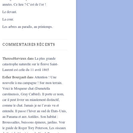
années. Ce lieu ? C’est de l’or !
Le devant.
La cour.
Les arbres au paradis, au printemps.
COMMENTAIRES RÉCENTS
ThereseHervieux
dans
La plus grande
catastrophe naturelle sur le fleuve Saint-
Laurent est celle du 11 avril 1865
Esther Bourgault
dans
Attention ! Une
nouvelle à ma campagne ! Sur mon terrain.
Voici le Moqueur chat (Dumetella
carolinensis, Gray Catbird). Il porte ce nom,
car il peut livrer un miaulement distinctif,
comme le chat. Jamais je ne l’avais vu et
entendu. Il passe l’hiver au sud de États-Unis,
au Panama et aux Antilles. Son habitat :
Broussailles, buissons épineux, jardins. Voir
le guide de Roger Tory Peterson, Les oiseaux