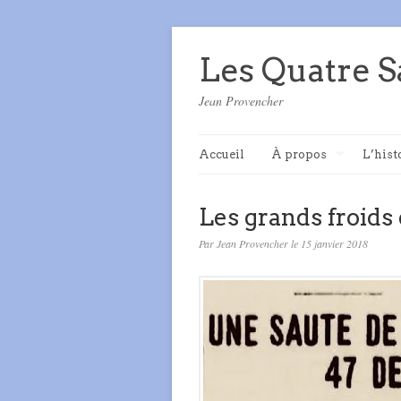
Les Quatre S
Jean Provencher
Accueil
À propos
L’hist
Les grands froids 
Par Jean Provencher le 15 janvier 2018