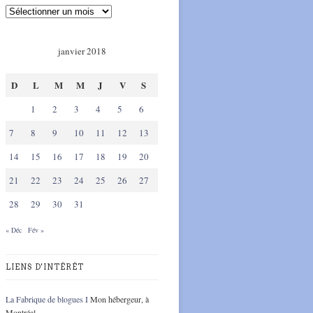
janvier 2018
D
L
M
M
J
V
S
1
2
3
4
5
6
7
8
9
10
11
12
13
14
15
16
17
18
19
20
21
22
23
24
25
26
27
28
29
30
31
« Déc
Fév »
LIENS D'INTÉRÊT
La Fabrique de blogues I
Mon hébergeur, à
Montréal