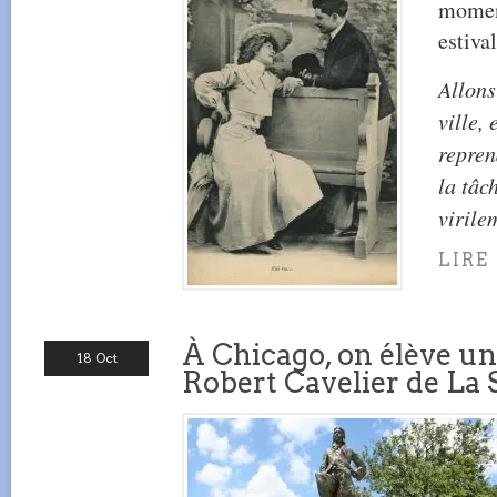
moment
estival
Allons
ville,
repren
la tâc
virile
LIRE
À Chicago, on élève un
18 Oct
Robert Cavelier de La 