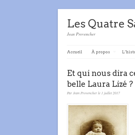
Les Quatre S
Jean Provencher
Accueil
À propos
L’hist
Et qui nous dira c
belle Laura Lizé ?
Par Jean Provencher le 1 juillet 2017