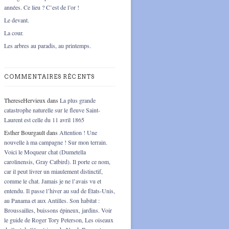
années. Ce lieu ? C’est de l’or !
Le devant.
La cour.
Les arbres au paradis, au printemps.
COMMENTAIRES RÉCENTS
ThereseHervieux
dans
La plus grande
catastrophe naturelle sur le fleuve Saint-
Laurent est celle du 11 avril 1865
Esther Bourgault
dans
Attention ! Une
nouvelle à ma campagne ! Sur mon terrain.
Voici le Moqueur chat (Dumetella
carolinensis, Gray Catbird). Il porte ce nom,
car il peut livrer un miaulement distinctif,
comme le chat. Jamais je ne l’avais vu et
entendu. Il passe l’hiver au sud de États-Unis,
au Panama et aux Antilles. Son habitat :
Broussailles, buissons épineux, jardins. Voir
le guide de Roger Tory Peterson, Les oiseaux