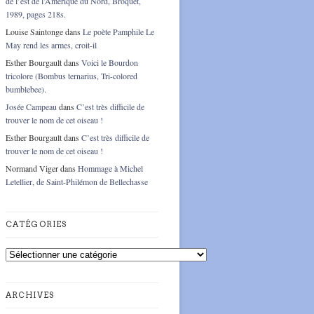
de l’est de l’Amérique du Nord, Broquet,
1989, pages 218s.
Louise Saintonge
dans
Le poète Pamphile Le
May rend les armes, croit-il
Esther Bourgault
dans
Voici le Bourdon
tricolore (Bombus ternarius, Tri-colored
bumblebee).
Josée Campeau
dans
C’est très difficile de
trouver le nom de cet oiseau !
Esther Bourgault
dans
C’est très difficile de
trouver le nom de cet oiseau !
Normand Viger
dans
Hommage à Michel
Letellier, de Saint-Philémon de Bellechasse
CATÉGORIES
Catégories
ARCHIVES
Archives