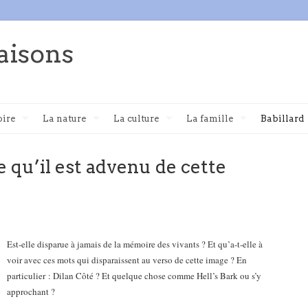
aisons
oire
La nature
La culture
La famille
Babillard
e qu’il est advenu de cette
Est-elle disparue à jamais de la mémoire des vivants ? Et qu’a-t-elle à
voir avec ces mots qui disparaissent au verso de cette image ? En
particulier : Dilan Côté ? Et quelque chose comme Hell’s Bark ou s’y
approchant ?