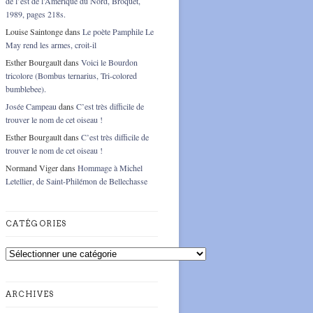
de l’est de l’Amérique du Nord, Broquet,
1989, pages 218s.
Louise Saintonge
dans
Le poète Pamphile Le
May rend les armes, croit-il
Esther Bourgault
dans
Voici le Bourdon
tricolore (Bombus ternarius, Tri-colored
bumblebee).
Josée Campeau
dans
C’est très difficile de
trouver le nom de cet oiseau !
Esther Bourgault
dans
C’est très difficile de
trouver le nom de cet oiseau !
Normand Viger
dans
Hommage à Michel
Letellier, de Saint-Philémon de Bellechasse
CATÉGORIES
Catégories
ARCHIVES
Archives