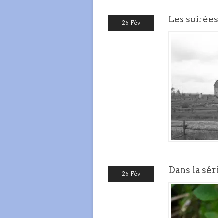
Les soirées
26 Fév
Dans la sér
26 Fév