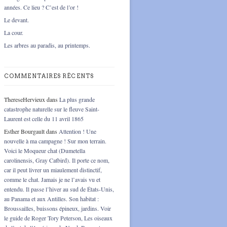
années. Ce lieu ? C’est de l’or !
Le devant.
La cour.
Les arbres au paradis, au printemps.
COMMENTAIRES RÉCENTS
ThereseHervieux
dans
La plus grande
catastrophe naturelle sur le fleuve Saint-
Laurent est celle du 11 avril 1865
Esther Bourgault
dans
Attention ! Une
nouvelle à ma campagne ! Sur mon terrain.
Voici le Moqueur chat (Dumetella
carolinensis, Gray Catbird). Il porte ce nom,
car il peut livrer un miaulement distinctif,
comme le chat. Jamais je ne l’avais vu et
entendu. Il passe l’hiver au sud de États-Unis,
au Panama et aux Antilles. Son habitat :
Broussailles, buissons épineux, jardins. Voir
le guide de Roger Tory Peterson, Les oiseaux