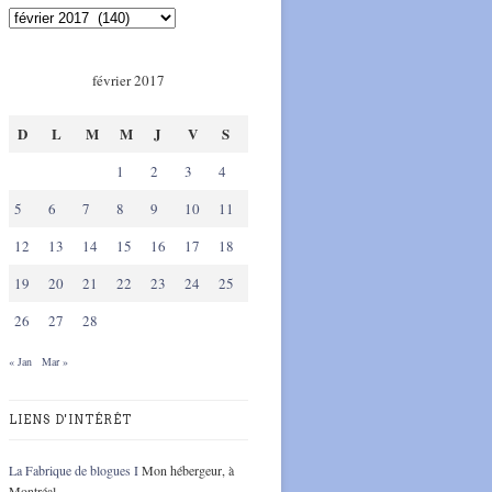
février 2017
D
L
M
M
J
V
S
1
2
3
4
5
6
7
8
9
10
11
12
13
14
15
16
17
18
19
20
21
22
23
24
25
26
27
28
« Jan
Mar »
LIENS D'INTÉRÊT
La Fabrique de blogues I
Mon hébergeur, à
Montréal