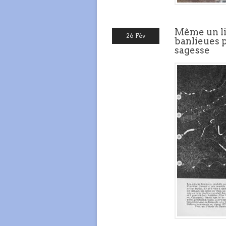
Même un liv
26 Fév
banlieues p
sagesse