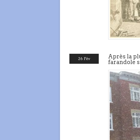
Après la pl
26 Fév
farandole 