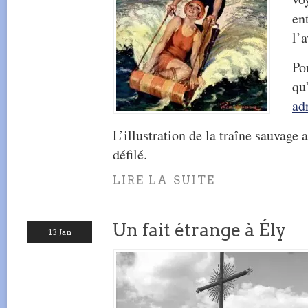
en
l’a
Po
qu
ad
L’illustration de la traîne sauvage
défilé.
LIRE LA SUITE
Un fait étrange à Ély
13 Jan