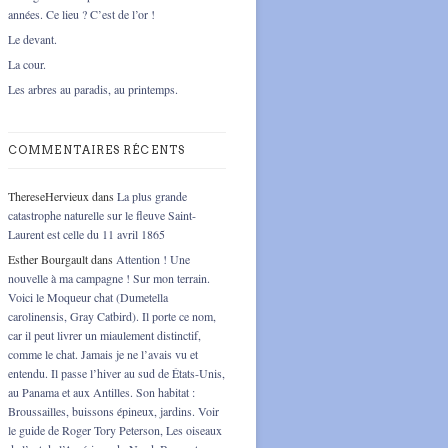
années. Ce lieu ? C’est de l’or !
Le devant.
La cour.
Les arbres au paradis, au printemps.
COMMENTAIRES RÉCENTS
ThereseHervieux
dans
La plus grande
catastrophe naturelle sur le fleuve Saint-
Laurent est celle du 11 avril 1865
Esther Bourgault
dans
Attention ! Une
nouvelle à ma campagne ! Sur mon terrain.
Voici le Moqueur chat (Dumetella
carolinensis, Gray Catbird). Il porte ce nom,
car il peut livrer un miaulement distinctif,
comme le chat. Jamais je ne l’avais vu et
entendu. Il passe l’hiver au sud de États-Unis,
au Panama et aux Antilles. Son habitat :
Broussailles, buissons épineux, jardins. Voir
le guide de Roger Tory Peterson, Les oiseaux