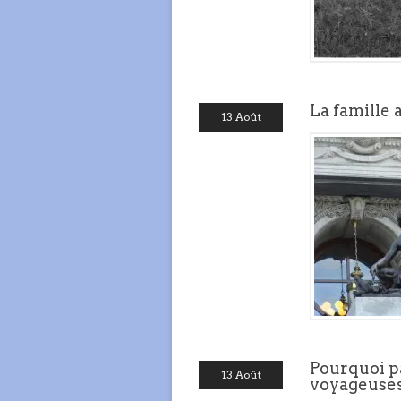
La famille
13 Août
Pourquoi p
13 Août
voyageuses