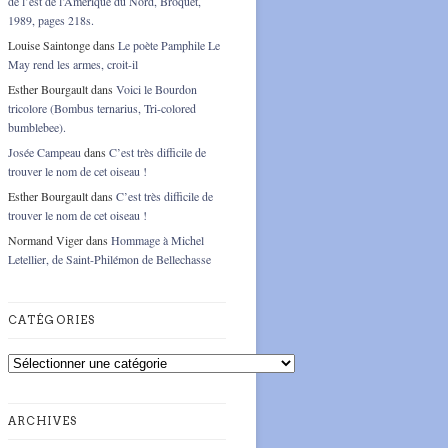
de l’est de l’Amérique du Nord, Broquet,
1989, pages 218s.
Louise Saintonge
dans
Le poète Pamphile Le
May rend les armes, croit-il
Esther Bourgault
dans
Voici le Bourdon
tricolore (Bombus ternarius, Tri-colored
bumblebee).
Josée Campeau
dans
C’est très difficile de
trouver le nom de cet oiseau !
Esther Bourgault
dans
C’est très difficile de
trouver le nom de cet oiseau !
Normand Viger
dans
Hommage à Michel
Letellier, de Saint-Philémon de Bellechasse
CATÉGORIES
Catégories
ARCHIVES
Archives