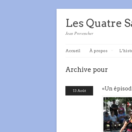
Les Quatre S
Jean Provencher
Accueil
À propos
L’hist
Archive pour
«Un épisod
13 Août