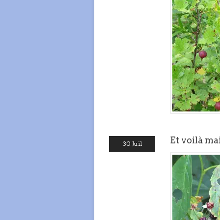
Et voilà m
30 Juil