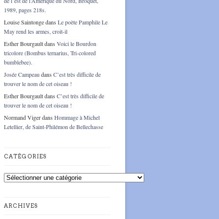
de l’est de l’Amérique du Nord, Broquet,
1989, pages 218s.
Louise Saintonge
dans
Le poète Pamphile Le
May rend les armes, croit-il
Esther Bourgault
dans
Voici le Bourdon
tricolore (Bombus ternarius, Tri-colored
bumblebee).
Josée Campeau
dans
C’est très difficile de
trouver le nom de cet oiseau !
Esther Bourgault
dans
C’est très difficile de
trouver le nom de cet oiseau !
Normand Viger
dans
Hommage à Michel
Letellier, de Saint-Philémon de Bellechasse
CATÉGORIES
Catégories
ARCHIVES
Archives