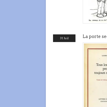
La porte se
31 Juil