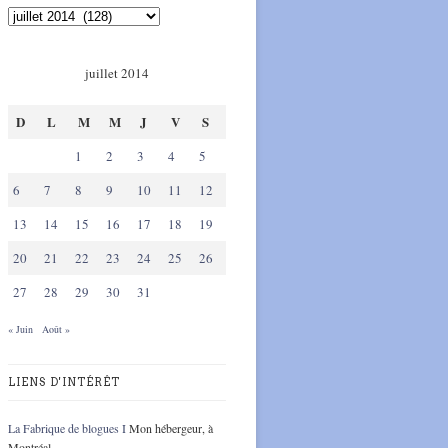
juillet 2014
D
L
M
M
J
V
S
1
2
3
4
5
6
7
8
9
10
11
12
13
14
15
16
17
18
19
20
21
22
23
24
25
26
27
28
29
30
31
« Juin
Août »
LIENS D'INTÉRÊT
La Fabrique de blogues I
Mon hébergeur, à
Montréal