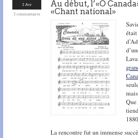
Au début, l’«O Canada»
2 Avr
«Chant national»
2 commentaires
Savi
étai
d’Ad
d’un
Lava
gran
Cana
seul
mais
Que 
tien
1880
La rencontre fut un immense succès