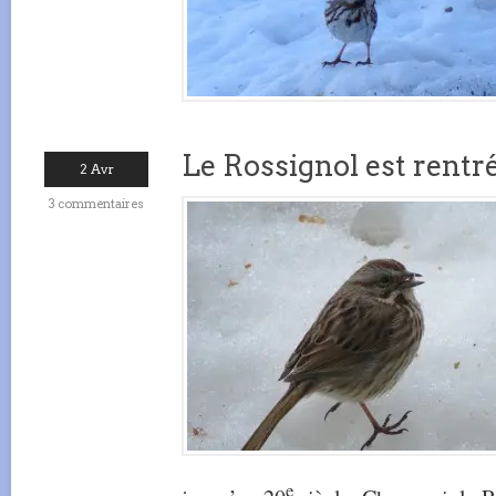
Le Rossignol est rentré
2 Avr
3 commentaires
e