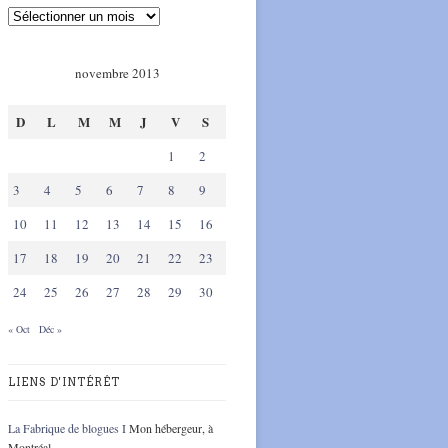
novembre 2013
D
L
M
M
J
V
S
1
2
3
4
5
6
7
8
9
10
11
12
13
14
15
16
17
18
19
20
21
22
23
24
25
26
27
28
29
30
« Oct
Déc »
LIENS D'INTÉRÊT
La Fabrique de blogues I
Mon hébergeur, à
Montréal