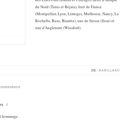
du Nord (Tunis et Bejaia), huit de France
(Montpellier, Lyon, Limoges, Mulhouse, Nancy, La
Rochelle, Reze, Biarritz), une de Suisse (Sion) et
une d’Angleterre (Winsford).
DE :
BABILLARD
commentaire
es
#
el hommage .