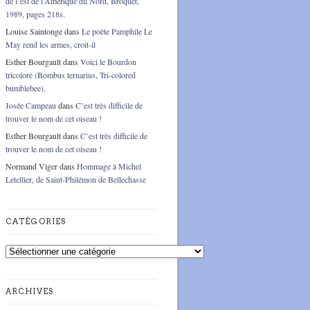
de l’est de l’Amérique du Nord, Broquet,
1989, pages 218s.
Louise Saintonge
dans
Le poète Pamphile Le
May rend les armes, croit-il
Esther Bourgault
dans
Voici le Bourdon
tricolore (Bombus ternarius, Tri-colored
bumblebee).
Josée Campeau
dans
C’est très difficile de
trouver le nom de cet oiseau !
Esther Bourgault
dans
C’est très difficile de
trouver le nom de cet oiseau !
Normand Viger
dans
Hommage à Michel
Letellier, de Saint-Philémon de Bellechasse
CATÉGORIES
Catégories
ARCHIVES
Archives