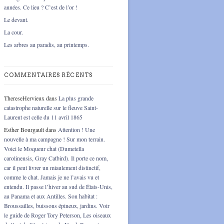
années. Ce lieu ? C’est de l’or !
Le devant.
La cour.
Les arbres au paradis, au printemps.
COMMENTAIRES RÉCENTS
ThereseHervieux
dans
La plus grande
catastrophe naturelle sur le fleuve Saint-
Laurent est celle du 11 avril 1865
Esther Bourgault
dans
Attention ! Une
nouvelle à ma campagne ! Sur mon terrain.
Voici le Moqueur chat (Dumetella
carolinensis, Gray Catbird). Il porte ce nom,
car il peut livrer un miaulement distinctif,
comme le chat. Jamais je ne l’avais vu et
entendu. Il passe l’hiver au sud de États-Unis,
au Panama et aux Antilles. Son habitat :
Broussailles, buissons épineux, jardins. Voir
le guide de Roger Tory Peterson, Les oiseaux