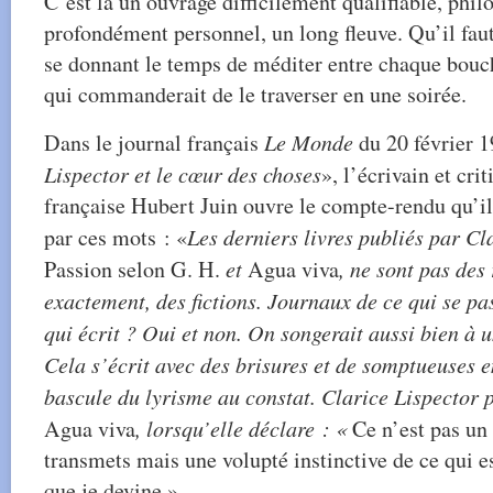
C’est là un ouvrage difficilement qualifiable, phil
profondément personnel, un long fleuve. Qu’il fau
se donnant le temps de méditer entre chaque bouc
qui commanderait de le traverser en une soirée.
Dans le journal français
Le Monde
du 20 février 19
Lispector et le cœur des choses
», l’écrivain et cri
française Hubert Juin ouvre le compte-rendu qu’il 
par ces mots : «
Les derniers livres publiés par Cl
Passion selon G. H.
et
Agua viva
, ne sont pas des
exactement, des fictions. Journaux de ce qui se pas
qui écrit ? Oui et non. On songerait aussi bien à 
Cela s’écrit avec des brisures et de somptueuses e
bascule du lyrisme au constat. Clarice Lispector 
Agua viva
, lorsqu’elle déclare : «
Ce n’est pas un
transmets mais une volupté instinctive de ce qui es
que je devine.»