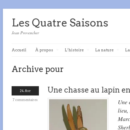
Les Quatre Saisons
Jean Provencher
Accueil
À propos
L’histoire
La nature
La
Archive pour
Une chasse au lapin e
24 Avr
7 commentaires
Une 
lieu,
Marc 
Sher