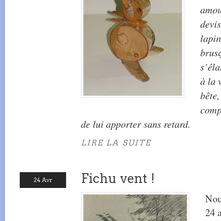
amou
devi
lapin
brus
s’él
à la 
bête,
comp
de lui apporter sans retard.
LIRE LA SUITE
Fichu vent !
24 Avr
Nou
24 