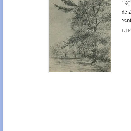
1902
de
ven
LI