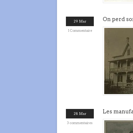
On perd son
29 Mar
1 Commentaire
Les manufac
28 Mar
3 commentaires