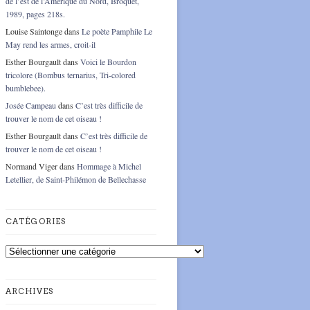
de l’est de l’Amérique du Nord, Broquet,
1989, pages 218s.
Louise Saintonge
dans
Le poète Pamphile Le
May rend les armes, croit-il
Esther Bourgault
dans
Voici le Bourdon
tricolore (Bombus ternarius, Tri-colored
bumblebee).
Josée Campeau
dans
C’est très difficile de
trouver le nom de cet oiseau !
Esther Bourgault
dans
C’est très difficile de
trouver le nom de cet oiseau !
Normand Viger
dans
Hommage à Michel
Letellier, de Saint-Philémon de Bellechasse
CATÉGORIES
Catégories
ARCHIVES
Archives