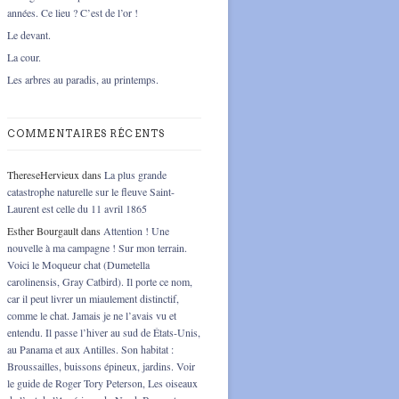
années. Ce lieu ? C’est de l’or !
Le devant.
La cour.
Les arbres au paradis, au printemps.
COMMENTAIRES RÉCENTS
ThereseHervieux
dans
La plus grande
catastrophe naturelle sur le fleuve Saint-
Laurent est celle du 11 avril 1865
Esther Bourgault
dans
Attention ! Une
nouvelle à ma campagne ! Sur mon terrain.
Voici le Moqueur chat (Dumetella
carolinensis, Gray Catbird). Il porte ce nom,
car il peut livrer un miaulement distinctif,
comme le chat. Jamais je ne l’avais vu et
entendu. Il passe l’hiver au sud de États-Unis,
au Panama et aux Antilles. Son habitat :
Broussailles, buissons épineux, jardins. Voir
le guide de Roger Tory Peterson, Les oiseaux