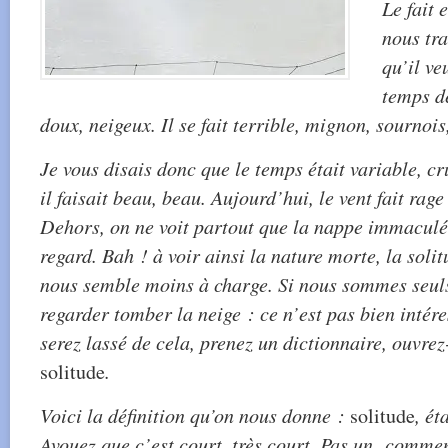
Le fait 
nous tr
qu’il ve
temps de
doux, neigeux. Il se fait terrible, mignon, sournois
Je vous disais donc que le temps était variable, cru
il faisait beau, beau. Aujourd’hui, le vent fait rage
Dehors, on ne voit partout que la nappe immaculée
regard. Bah ! à voir ainsi la nature morte, la solitu
nous semble moins à charge. Si nous sommes seuls
regarder tomber la neige : ce n’est pas bien intér
serez lassé de cela, prenez un dictionnaire, ouvrez-
solitude
.
Voici la définition qu’on nous donne :
solitude
, ét
Avouez que c’est court, très court. Pas un commen