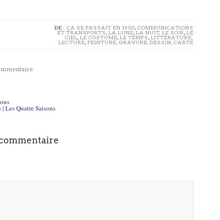
DE :
ÇA SE PASSAIT EN 1900
,
COMMUNICATIONS
ET TRANSPORTS
,
LA LUNE
,
LA NUIT, LE SOIR
,
LE
CIEL
,
LE COSTUME
,
LE TEMPS
,
LITTÉRATURE,
LECTURE
,
PEINTURE, GRAVURE, DESSIN, CARTE
commentaire
sons
s | Les Quatre Saisons
 commentaire