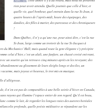
novembre
; cette année il y a du retard, mais nous ne perdrons
rien pour avoir attendu. Quelle journée que celle d’hier, et
quelle vie, quel bonheur, quel entrain dans la rue St-Jean, à
quatre heures de l’après-midi, heure des équipages, des
dandies, des filles à marier, des paresseux et des chroniqueurs
!
Dans Québec, il n’y a qu’une rue, pour ainsi dire, c’est la rue
St-Jean, large comme un trottoir de la rue St-Jacques à
rs du Mechanics’ Hall; mais quand toute la gent élégante s’y précipite
mme celui d’hier, c’est un alali, une fanfare, un chassé-croisé enivrant,
 avec un sourire qu’on retrouve cinq minutes après en les revoyant; des
’abandonnent au glissement de leurs sleighs longs et dociles, un
ns vacarme, mais joyeux et heureux, le trot mis en musique.
lle d’allégresse.
nde, il n’en est pas de comparables à une belle soirée d’hiver en Canada,
sans rayons qui illumine l’espace entier de son regard. Qu’il est beau,
blanc comme le lait, de regarder les longues raies des aurores boréales
 mélancolie profonde, quelle poésie méditative se répandent sur les