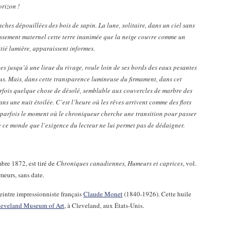
rizon !
ches dépouillées des bois de sapin. La lune, solitaire, dans un ciel sans
issement maternel cette terre inanimée que la neige couvre comme un
tié lumière, apparaissent informes.
es jusqu’à une lieue du rivage, roule loin de ses bords des eaux pesantes
us. Mais, dans cette transparence lumineuse du firmament, dans cet
arfois quelque chose de désolé, semblable aux couvercles de marbre des
ns une nuit étoilée. C’est l’heure où les rêves arrivent comme des flots
i parfois le moment où le chroniqueur cherche une transition pour passer
de ce monde que l’exigence du lecteur ne lui permet pas de dédaigner.
bre 1872, est tiré de
Chroniques canadiennes, Humeurs et caprices
, vol.
meurs, sans date.
peintre impressionniste français
Claude Monet
(1840-1926). Cette huile
leveland Museum of Art
, à Cleveland, aux États-Unis.