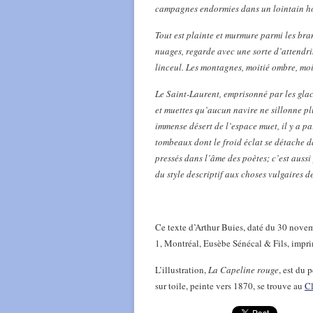
campagnes endormies dans un lointain ho
Tout est plainte et murmure parmi les bran
nuages, regarde avec une sorte d’attendr
linceul. Les montagnes, moitié ombre, moi
Le Saint-Laurent, emprisonné par les glac
et muettes qu’aucun navire ne sillonne pl
immense désert de l’espace muet, il y a p
tombeaux dont le froid éclat se détache da
pressés dans l’âme des poètes; c’est auss
du style descriptif aux choses vulgaires 
Ce texte d’Arthur Buies, daté du 30 novem
1, Montréal, Eusèbe Sénécal & Fils, impri
L’illustration,
La Capeline rouge
, est du 
sur toile, peinte vers 1870, se trouve au
C