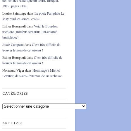
de l’est de l’Amérique du Nord, Broquet,
1989, pages 218s.
Louise Saintonge
dans
Le poète Pamphile Le
May rend les armes, croit-il
Esther Bourgault
dans
Voici le Bourdon
tricolore (Bombus ternarius, Tri-colored
bumblebee).
Josée Campeau
dans
C’est très difficile de
trouver le nom de cet oiseau !
Esther Bourgault
dans
C’est très difficile de
trouver le nom de cet oiseau !
Normand Viger
dans
Hommage à Michel
Letellier, de Saint-Philémon de Bellechasse
CATÉGORIES
Catégories
ARCHIVES
Archives