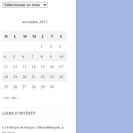
novembre 2012
D
L
M
M
J
V
S
1
2
3
4
5
6
7
8
9
10
11
12
13
14
15
16
17
18
19
20
21
22
23
24
25
26
27
28
29
30
« Oct
Déc »
LIENS D'INTÉRÊT
La Fabrique de blogues I
Mon hébergeur, à
Montréal