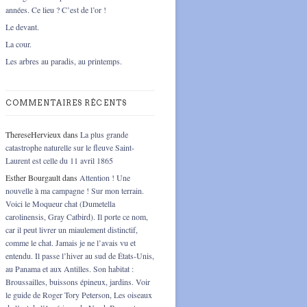
années. Ce lieu ? C’est de l’or !
Le devant.
La cour.
Les arbres au paradis, au printemps.
COMMENTAIRES RÉCENTS
ThereseHervieux
dans
La plus grande
catastrophe naturelle sur le fleuve Saint-
Laurent est celle du 11 avril 1865
Esther Bourgault
dans
Attention ! Une
nouvelle à ma campagne ! Sur mon terrain.
Voici le Moqueur chat (Dumetella
carolinensis, Gray Catbird). Il porte ce nom,
car il peut livrer un miaulement distinctif,
comme le chat. Jamais je ne l’avais vu et
entendu. Il passe l’hiver au sud de États-Unis,
au Panama et aux Antilles. Son habitat :
Broussailles, buissons épineux, jardins. Voir
le guide de Roger Tory Peterson, Les oiseaux