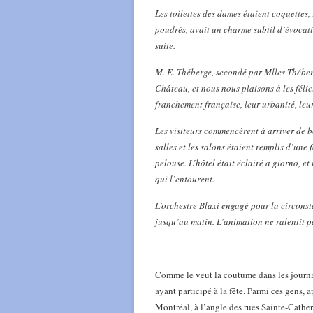
Les toilettes des dames étaient coquettes,
poudrés, avait un charme subtil d’évocatio
suite.
M. E. Théberge, secondé par Mlles Théberge
Château, et nous nous plaisons à les félic
franchement française, leur urbanité, leur
Les visiteurs commencèrent à arriver de 
salles et les salons étaient remplis d’une
pelouse. L’hôtel était éclairé a giorno, et
qui l’entourent.
L’orchestre Blaxi engagé pour la circons
jusqu’au matin. L’animation ne ralentit pa
Comme le veut la coutume dans les journa
ayant participé à la fête. Parmi ces gens, 
Montréal, à l’angle des rues Sainte-Catheri