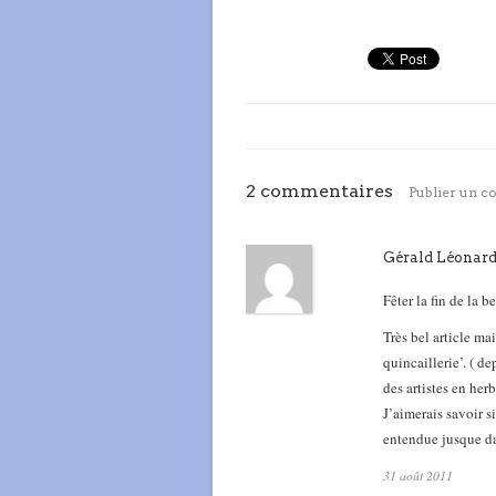
2 commentaires
Publier un 
Gérald Léonar
Fêter la fin de la b
Très bel article mai
quincaillerie’. ( d
des artistes en her
J’aimerais savoir 
entendue jusque dan
31 août 2011