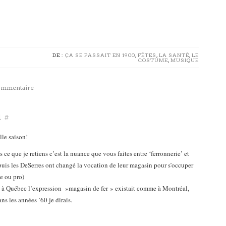
DE :
ÇA SE PASSAIT EN 1900
,
FÊTES
,
LA SANTÉ
,
LE
COSTUME
,
MUSIQUE
commentaire
d
#
elle saison!
s ce que je retiens c’est la nuance que vous faites entre ‘ferronnerie’ et
epuis les DeSerres ont changé la vocation de leur magasin pour s’occuper
be ou pro)
si à Québec l’expression »magasin de fer » existait comme à Montréal,
s les années ’60 je dirais.