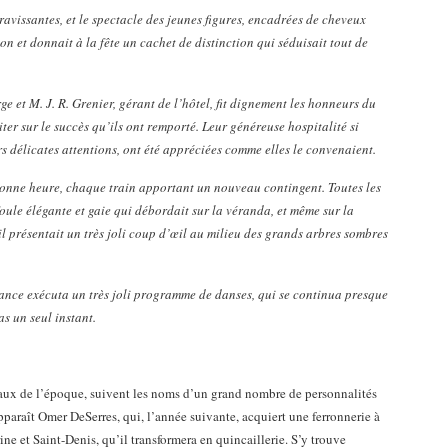
 ravissantes, et le spectacle des jeunes figures, encadrées de cheveux
n et donnait à la fête un cachet de distinction qui séduisait tout de
 et M. J. R. Grenier, gérant de l’hôtel, fit dignement les honneurs du
iter sur le succès qu’ils ont remporté. Leur généreuse hospitalité si
s délicates attentions, ont été appréciées comme elles le convenaient.
bonne heure, chaque train apportant un nouveau contingent. Toutes les
 foule élégante et gaie qui débordait sur la véranda, et même sur la
 il présentait un très joli coup d’œil au milieu des grands arbres sombres
tance exécuta un très joli programme de danses, qui se continua presque
s un seul instant.
ux de l’époque, suivent les noms d’un grand nombre de personnalités
apparaît Omer DeSerres, qui, l’année suivante, acquiert une ferronnerie à
ne et Saint-Denis, qu’il transformera en quincaillerie. S’y trouve