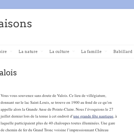
aisons
oire
La nature
La culture
La famille
Babillard
alois
Vous vous souvenez sans doute de Valois. Ce lieu de villégiature,
donnant sur le lac Saint-Louis, se trouve en 1900 au fond de ce qu’on
appelle alors la Grande Anse de Pointe-Claire. Nous l’évoquions le 27
juillet dernier lors de la tenue à cet endroit d’
une grande fête nautique
, à
laquelle participaient plus de 40 chaloupes toutes illuminées.
Une gare
de chemin de fer du Grand Tronc voisine l’impressionnant Château