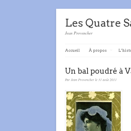
Les Quatre S
Jean Provencher
Accueil
À propos
L’hist
Un bal poudré à V
Par Jean Provencher le 31 août 2011