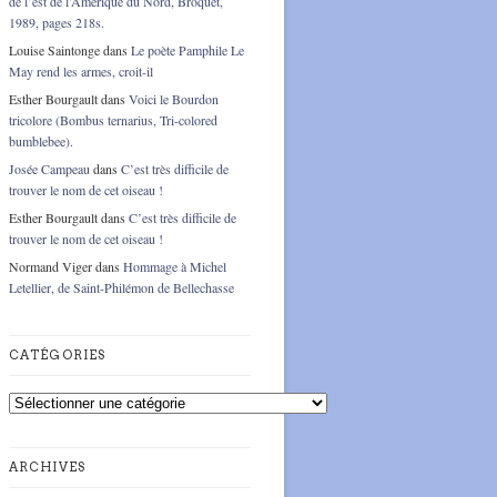
de l’est de l’Amérique du Nord, Broquet,
1989, pages 218s.
Louise Saintonge
dans
Le poète Pamphile Le
May rend les armes, croit-il
Esther Bourgault
dans
Voici le Bourdon
tricolore (Bombus ternarius, Tri-colored
bumblebee).
Josée Campeau
dans
C’est très difficile de
trouver le nom de cet oiseau !
Esther Bourgault
dans
C’est très difficile de
trouver le nom de cet oiseau !
Normand Viger
dans
Hommage à Michel
Letellier, de Saint-Philémon de Bellechasse
CATÉGORIES
Catégories
ARCHIVES
Archives