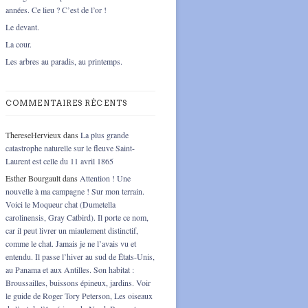
années. Ce lieu ? C’est de l’or !
Le devant.
La cour.
Les arbres au paradis, au printemps.
COMMENTAIRES RÉCENTS
ThereseHervieux
dans
La plus grande
catastrophe naturelle sur le fleuve Saint-
Laurent est celle du 11 avril 1865
Esther Bourgault
dans
Attention ! Une
nouvelle à ma campagne ! Sur mon terrain.
Voici le Moqueur chat (Dumetella
carolinensis, Gray Catbird). Il porte ce nom,
car il peut livrer un miaulement distinctif,
comme le chat. Jamais je ne l’avais vu et
entendu. Il passe l’hiver au sud de États-Unis,
au Panama et aux Antilles. Son habitat :
Broussailles, buissons épineux, jardins. Voir
le guide de Roger Tory Peterson, Les oiseaux