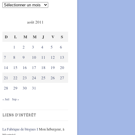
août 2011
D
L
M
M
J
V
S
1
2
3
4
5
6
7
8
9
10
11
12
13
14
15
16
17
18
19
20
21
22
23
24
25
26
27
28
29
30
31
« Juil
Sep »
LIENS D'INTÉRÊT
La Fabrique de blogues I
Mon hébergeur, à
Montréal