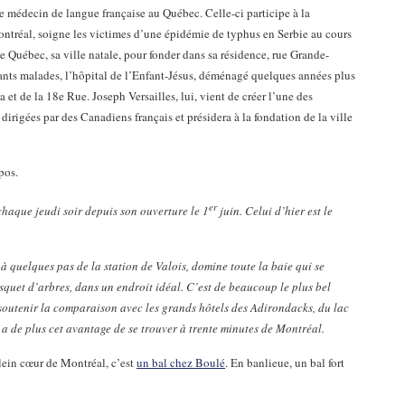
 médecin de langue française au Québec. Celle-ci participe à la
Montréal, soigne les victimes d’une épidémie de typhus en Serbie au cours
 Québec, sa ville natale, pour fonder dans sa résidence, rue Grande-
fants malades, l’hôpital de l’Enfant-Jésus, déménagé quelques années plus
et de la 18e Rue. Joseph Versailles, lui, vient de créer l’une des
rigées par des Canadiens français et présidera à la fondation de la ville
pos.
er
haque jeudi soir depuis son ouverture le 1
juin. Celui d’hier est le
à quelques pas de la station de Valois, domine toute la baie qui se
bosquet d’arbres, dans un endroit idéal. C’est de beaucoup le plus bel
t soutenir la comparaison avec les grands hôtels des Adirondacks, du lac
l a de plus cet avantage de se trouver à trente minutes de Montréal.
plein cœur de Montréal, c’est
un bal chez Boulé
. En banlieue, un bal fort