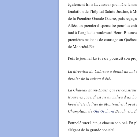
également Irma Levasseur, première femme
fondation de l’hôpital Sainte-Justine, à 
de la Première Grande Guerre, puis regagne
Allée, un premier dispensaire pour les en
tard à l’angle du boulevard Henri-Bourassa 
premières maisons de courtage au Québec di
de Montréal-Est.
Puis le journal
La Presse
poursuit son pro
La direction du Château a donné un bal c
dernier de la saison d’été.
La Château Saint-Louis, qui est construit 
trouve en face. Il est sis au milieu d’un 
hôtel d’été de l’île de Montréal et il peu
Champlain, de
Old Orchard
Beach, etc. I
Pour clôturer l’été, à chacun son bal. En 
élégant de la grande société.