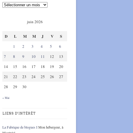
juin 2026
D
L
M
M
J
V
S
1
2
3
4
5
6
7
8
9
10
11
12
13
14
15
16
17
18
19
20
21
22
23
24
25
26
27
28
29
30
« Mai
LIENS D'INTÉRÊT
La Fabrique de blogues I
Mon hébergeur, à
Montréal