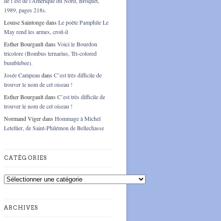
de l’est de l’Amérique du Nord, Broquet,
1989, pages 218s.
Louise Saintonge
dans
Le poète Pamphile Le
May rend les armes, croit-il
Esther Bourgault
dans
Voici le Bourdon
tricolore (Bombus ternarius, Tri-colored
bumblebee).
Josée Campeau
dans
C’est très difficile de
trouver le nom de cet oiseau !
Esther Bourgault
dans
C’est très difficile de
trouver le nom de cet oiseau !
Normand Viger
dans
Hommage à Michel
Letellier, de Saint-Philémon de Bellechasse
CATÉGORIES
Catégories
ARCHIVES
Archives