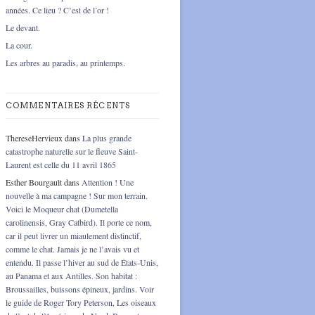
années. Ce lieu ? C’est de l’or !
Le devant.
La cour.
Les arbres au paradis, au printemps.
COMMENTAIRES RÉCENTS
ThereseHervieux
dans
La plus grande
catastrophe naturelle sur le fleuve Saint-
Laurent est celle du 11 avril 1865
Esther Bourgault
dans
Attention ! Une
nouvelle à ma campagne ! Sur mon terrain.
Voici le Moqueur chat (Dumetella
carolinensis, Gray Catbird). Il porte ce nom,
car il peut livrer un miaulement distinctif,
comme le chat. Jamais je ne l’avais vu et
entendu. Il passe l’hiver au sud de États-Unis,
au Panama et aux Antilles. Son habitat :
Broussailles, buissons épineux, jardins. Voir
le guide de Roger Tory Peterson, Les oiseaux