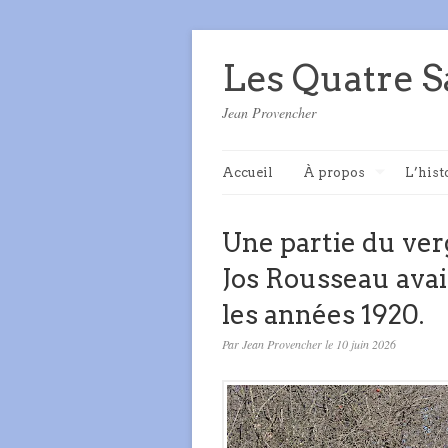
Les Quatre S
Jean Provencher
Accueil
À propos
L’hist
Une partie du ver
Jos Rousseau avai
les années 1920.
Par Jean Provencher le 10 juin 2026