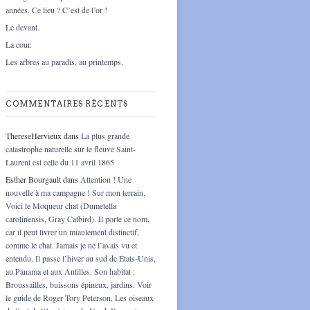
années. Ce lieu ? C’est de l’or !
Le devant.
La cour.
Les arbres au paradis, au printemps.
COMMENTAIRES RÉCENTS
ThereseHervieux
dans
La plus grande
catastrophe naturelle sur le fleuve Saint-
Laurent est celle du 11 avril 1865
Esther Bourgault
dans
Attention ! Une
nouvelle à ma campagne ! Sur mon terrain.
Voici le Moqueur chat (Dumetella
carolinensis, Gray Catbird). Il porte ce nom,
car il peut livrer un miaulement distinctif,
comme le chat. Jamais je ne l’avais vu et
entendu. Il passe l’hiver au sud de États-Unis,
au Panama et aux Antilles. Son habitat :
Broussailles, buissons épineux, jardins. Voir
le guide de Roger Tory Peterson, Les oiseaux