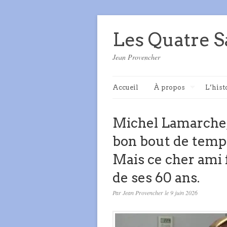
Les Quatre S
Jean Provencher
Accueil
À propos
L’hist
Michel Lamarche, j
bon bout de temp
Mais ce cher ami f
de ses 60 ans.
Par Jean Provencher le 9 juin 2026