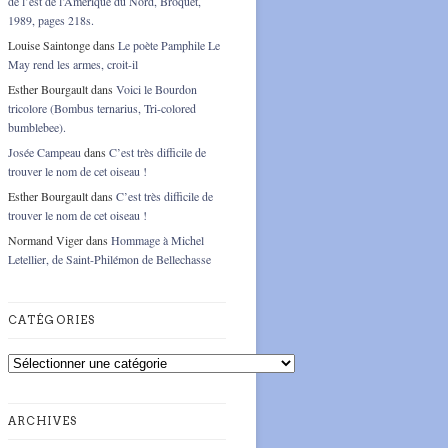
de l’est de l’Amérique du Nord, Broquet,
1989, pages 218s.
Louise Saintonge
dans
Le poète Pamphile Le
May rend les armes, croit-il
Esther Bourgault
dans
Voici le Bourdon
tricolore (Bombus ternarius, Tri-colored
bumblebee).
Josée Campeau
dans
C’est très difficile de
trouver le nom de cet oiseau !
Esther Bourgault
dans
C’est très difficile de
trouver le nom de cet oiseau !
Normand Viger
dans
Hommage à Michel
Letellier, de Saint-Philémon de Bellechasse
CATÉGORIES
Catégories
ARCHIVES
Archives