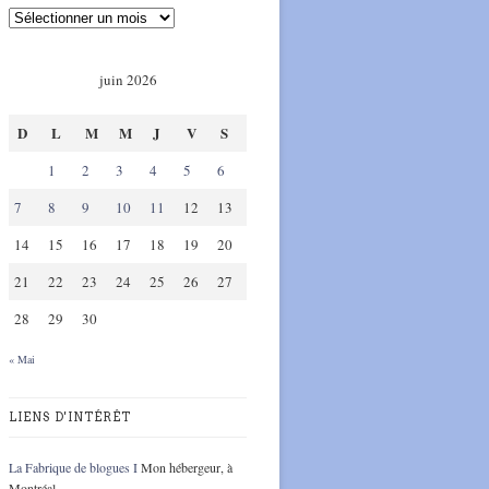
juin 2026
D
L
M
M
J
V
S
1
2
3
4
5
6
7
8
9
10
11
12
13
14
15
16
17
18
19
20
21
22
23
24
25
26
27
28
29
30
« Mai
LIENS D'INTÉRÊT
La Fabrique de blogues I
Mon hébergeur, à
Montréal