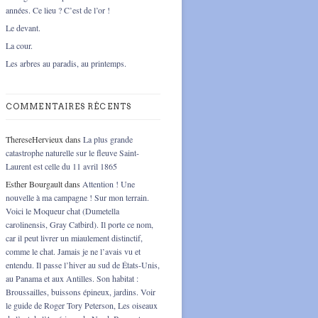
années. Ce lieu ? C’est de l’or !
Le devant.
La cour.
Les arbres au paradis, au printemps.
COMMENTAIRES RÉCENTS
ThereseHervieux
dans
La plus grande
catastrophe naturelle sur le fleuve Saint-
Laurent est celle du 11 avril 1865
Esther Bourgault
dans
Attention ! Une
nouvelle à ma campagne ! Sur mon terrain.
Voici le Moqueur chat (Dumetella
carolinensis, Gray Catbird). Il porte ce nom,
car il peut livrer un miaulement distinctif,
comme le chat. Jamais je ne l’avais vu et
entendu. Il passe l’hiver au sud de États-Unis,
au Panama et aux Antilles. Son habitat :
Broussailles, buissons épineux, jardins. Voir
le guide de Roger Tory Peterson, Les oiseaux