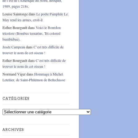
de l’est de l’Amérique du Nord, Broquet,
1989, pages 218s.
Louise Saintonge
dans
Le poète Pamphile Le
May rend les armes, croit-il
Esther Bourgault
dans
Voici le Bourdon
tricolore (Bombus ternarius, Tri-colored
bumblebee).
Josée Campeau
dans
C’est très difficile de
trouver le nom de cet oiseau !
Esther Bourgault
dans
C’est très difficile de
trouver le nom de cet oiseau !
Normand Viger
dans
Hommage à Michel
Letellier, de Saint-Philémon de Bellechasse
CATÉGORIES
Catégories
ARCHIVES
Archives