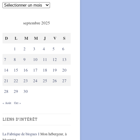
septembre 2025
D
L
M
M
J
V
S
1
2
3
4
5
6
7
8
9
10
11
12
13
14
15
16
17
18
19
20
21
22
23
24
25
26
27
28
29
30
« Août
Oct »
LIENS D'INTÉRÊT
La Fabrique de blogues I
Mon hébergeur, à
Montréal