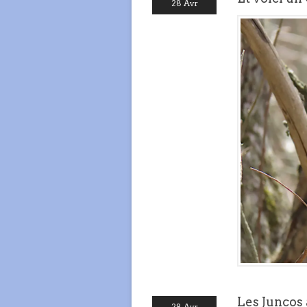
28 Avr
Les Juncos 
28 Avr