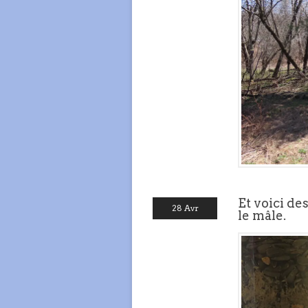
Et voici de
28 Avr
le mâle.