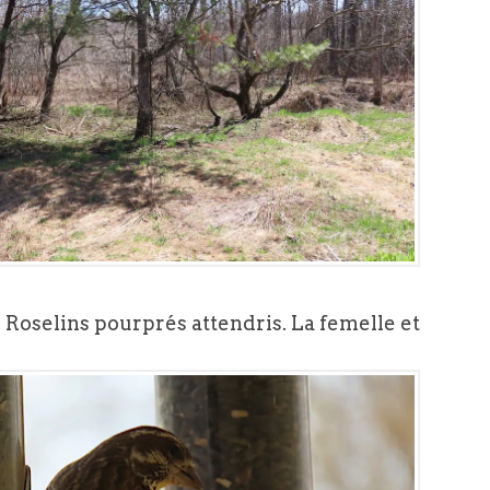
s Roselins pourprés attendris. La femelle et