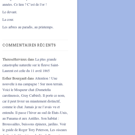
années. Ce lieu ? C’est de l’or !
Le devant.
La cour.
Les arbres au paradis, au printemps.
COMMENTAIRES RÉCENTS
ThereseHervieux
dans
La plus grande
catastrophe naturelle sur le fleuve Saint-
Laurent est celle du 11 avril 1865
Esther Bourgault
dans
Attention ! Une
nouvelle à ma campagne ! Sur mon terrain.
Voici le Moqueur chat (Dumetella
carolinensis, Gray Catbird). Il porte ce nom,
car il peut livrer un miaulement distinctif,
comme le chat. Jamais je ne l’avais vu et
entendu. Il passe l’hiver au sud de États-Unis,
au Panama et aux Antilles. Son habitat :
Broussailles, buissons épineux, jardins. Voir
le guide de Roger Tory Peterson, Les oiseaux