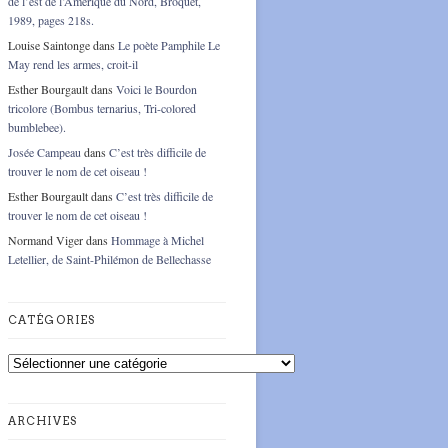
de l’est de l’Amérique du Nord, Broquet,
1989, pages 218s.
Louise Saintonge
dans
Le poète Pamphile Le
May rend les armes, croit-il
Esther Bourgault
dans
Voici le Bourdon
tricolore (Bombus ternarius, Tri-colored
bumblebee).
Josée Campeau
dans
C’est très difficile de
trouver le nom de cet oiseau !
Esther Bourgault
dans
C’est très difficile de
trouver le nom de cet oiseau !
Normand Viger
dans
Hommage à Michel
Letellier, de Saint-Philémon de Bellechasse
CATÉGORIES
Catégories
ARCHIVES
Archives