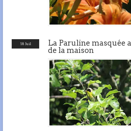
La Paruline masquée a
18 Juil
de la maison