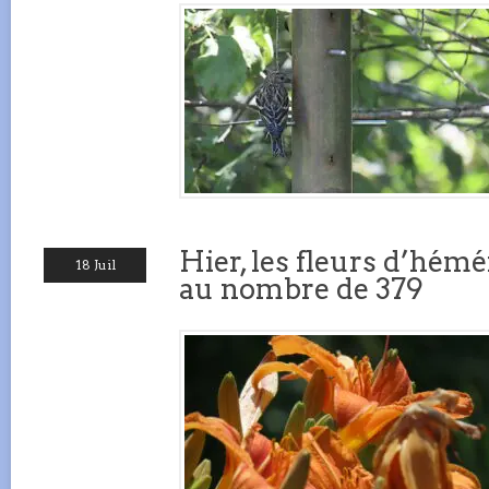
Hier, les fleurs d’hémé
18 Juil
au nombre de 379