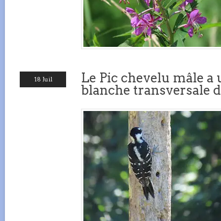
Le Pic chevelu mâle a 
18 Juil
blanche transversale d