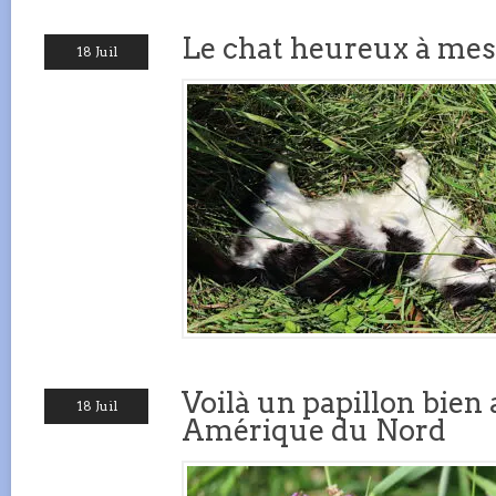
Le chat heureux à mes
18 Juil
Voilà un papillon bien
18 Juil
Amérique du Nord