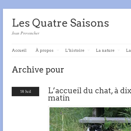
Les Quatre Saisons
Jean Provencher
Accueil
À propos
L’histoire
La nature
La
Archive pour
L’accueil du chat, à di
18 Juil
matin