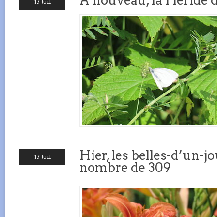
À nouveau, la Piéride 
17 Juil
Hier, les belles-d’un-j
17 Juil
nombre de 309