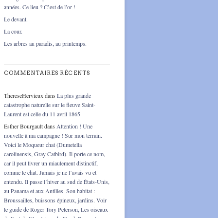
années. Ce lieu ? C’est de l’or !
Le devant.
La cour.
Les arbres au paradis, au printemps.
COMMENTAIRES RÉCENTS
ThereseHervieux
dans
La plus grande
catastrophe naturelle sur le fleuve Saint-
Laurent est celle du 11 avril 1865
Esther Bourgault
dans
Attention ! Une
nouvelle à ma campagne ! Sur mon terrain.
Voici le Moqueur chat (Dumetella
carolinensis, Gray Catbird). Il porte ce nom,
car il peut livrer un miaulement distinctif,
comme le chat. Jamais je ne l’avais vu et
entendu. Il passe l’hiver au sud de États-Unis,
au Panama et aux Antilles. Son habitat :
Broussailles, buissons épineux, jardins. Voir
le guide de Roger Tory Peterson, Les oiseaux