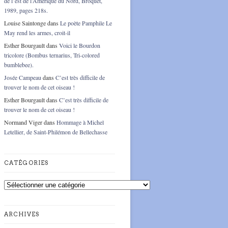
de l’est de l’Amérique du Nord, Broquet,
1989, pages 218s.
Louise Saintonge
dans
Le poète Pamphile Le
May rend les armes, croit-il
Esther Bourgault
dans
Voici le Bourdon
tricolore (Bombus ternarius, Tri-colored
bumblebee).
Josée Campeau
dans
C’est très difficile de
trouver le nom de cet oiseau !
Esther Bourgault
dans
C’est très difficile de
trouver le nom de cet oiseau !
Normand Viger
dans
Hommage à Michel
Letellier, de Saint-Philémon de Bellechasse
CATÉGORIES
Catégories
ARCHIVES
Archives