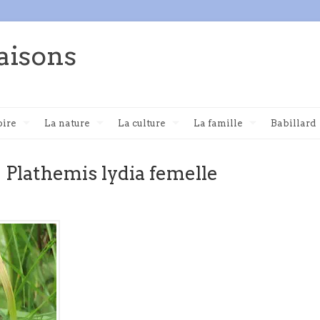
aisons
oire
La nature
La culture
La famille
Babillard
e Plathemis lydia femelle