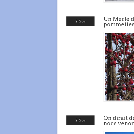
Un Merle d
2 Nov
pommettes
On dirait d
2 Nov
nous venon