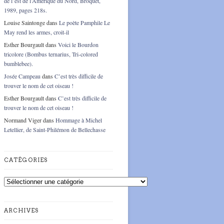
de l’est de l’Amérique du Nord, Broquet,
1989, pages 218s.
Louise Saintonge
dans
Le poète Pamphile Le
May rend les armes, croit-il
Esther Bourgault
dans
Voici le Bourdon
tricolore (Bombus ternarius, Tri-colored
bumblebee).
Josée Campeau
dans
C’est très difficile de
trouver le nom de cet oiseau !
Esther Bourgault
dans
C’est très difficile de
trouver le nom de cet oiseau !
Normand Viger
dans
Hommage à Michel
Letellier, de Saint-Philémon de Bellechasse
CATÉGORIES
Catégories
ARCHIVES
Archives