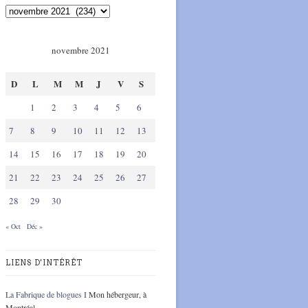
novembre 2021
D
L
M
M
J
V
S
1
2
3
4
5
6
7
8
9
10
11
12
13
14
15
16
17
18
19
20
21
22
23
24
25
26
27
28
29
30
« Oct
Déc »
LIENS D'INTÉRÊT
La Fabrique de blogues I
Mon hébergeur, à
Montréal