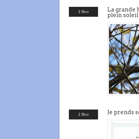
La grande b
2 Nov
plein solei
Je prends 
2 Nov