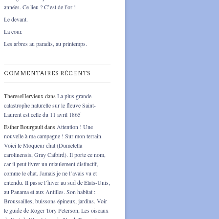
années. Ce lieu ? C’est de l’or !
Le devant.
La cour.
Les arbres au paradis, au printemps.
COMMENTAIRES RÉCENTS
ThereseHervieux
dans
La plus grande
catastrophe naturelle sur le fleuve Saint-
Laurent est celle du 11 avril 1865
Esther Bourgault
dans
Attention ! Une
nouvelle à ma campagne ! Sur mon terrain.
Voici le Moqueur chat (Dumetella
carolinensis, Gray Catbird). Il porte ce nom,
car il peut livrer un miaulement distinctif,
comme le chat. Jamais je ne l’avais vu et
entendu. Il passe l’hiver au sud de États-Unis,
au Panama et aux Antilles. Son habitat :
Broussailles, buissons épineux, jardins. Voir
le guide de Roger Tory Peterson, Les oiseaux