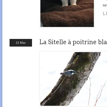
se
L
La Sitelle à poitrine bl
22 Mar