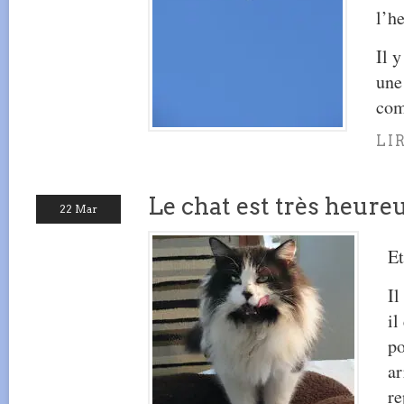
l’h
Il 
une
com
LI
Le chat est très heure
22 Mar
Et
Il
il
po
ar
re