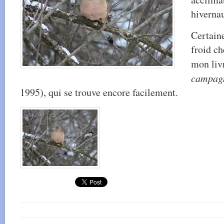
hiverna
Certain
froid ch
mon liv
campag
1995), qui se trouve encore facilement.