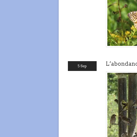
L’abondan
5 Sep