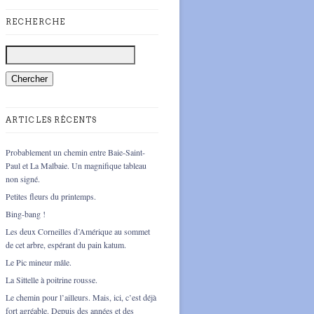
RECHERCHE
ARTICLES RÉCENTS
Probablement un chemin entre Baie-Saint-
Paul et La Malbaie. Un magnifique tableau
non signé.
Petites fleurs du printemps.
Bing-bang !
Les deux Corneilles d’Amérique au sommet
de cet arbre, espérant du pain katum.
Le Pic mineur mâle.
La Sittelle à poitrine rousse.
Le chemin pour l’ailleurs. Mais, ici, c’est déjà
fort agréable. Depuis des années et des