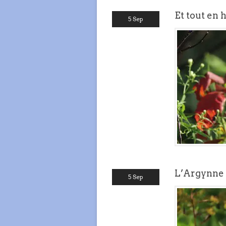
Et tout en 
5 Sep
L’Argynne 
5 Sep