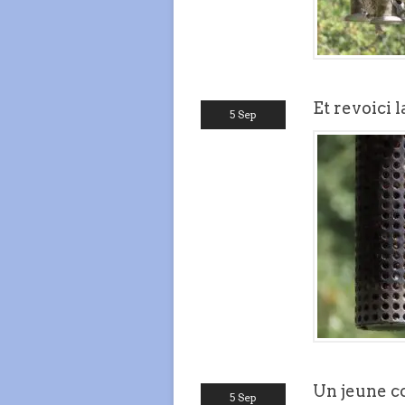
Et revoici 
5 Sep
Un jeune c
5 Sep