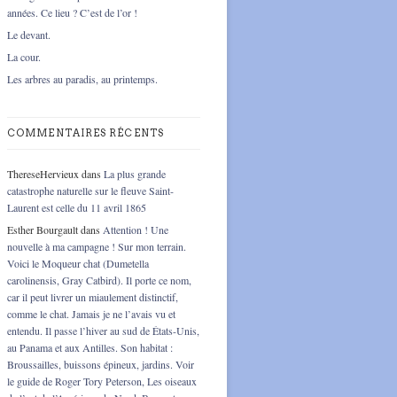
années. Ce lieu ? C’est de l’or !
Le devant.
La cour.
Les arbres au paradis, au printemps.
COMMENTAIRES RÉCENTS
ThereseHervieux
dans
La plus grande
catastrophe naturelle sur le fleuve Saint-
Laurent est celle du 11 avril 1865
Esther Bourgault
dans
Attention ! Une
nouvelle à ma campagne ! Sur mon terrain.
Voici le Moqueur chat (Dumetella
carolinensis, Gray Catbird). Il porte ce nom,
car il peut livrer un miaulement distinctif,
comme le chat. Jamais je ne l’avais vu et
entendu. Il passe l’hiver au sud de États-Unis,
au Panama et aux Antilles. Son habitat :
Broussailles, buissons épineux, jardins. Voir
le guide de Roger Tory Peterson, Les oiseaux