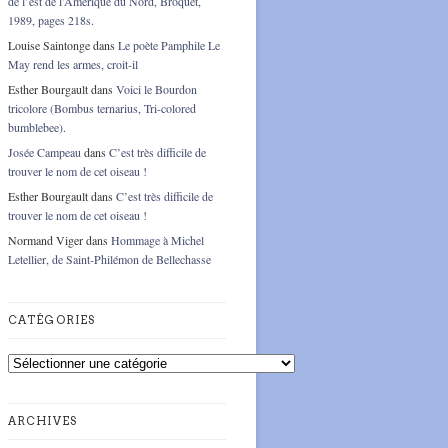
de l’est de l’Amérique du Nord, Broquet,
1989, pages 218s.
Louise Saintonge
dans
Le poète Pamphile Le
May rend les armes, croit-il
Esther Bourgault
dans
Voici le Bourdon
tricolore (Bombus ternarius, Tri-colored
bumblebee).
Josée Campeau
dans
C’est très difficile de
trouver le nom de cet oiseau !
Esther Bourgault
dans
C’est très difficile de
trouver le nom de cet oiseau !
Normand Viger
dans
Hommage à Michel
Letellier, de Saint-Philémon de Bellechasse
CATÉGORIES
Catégories
ARCHIVES
Archives