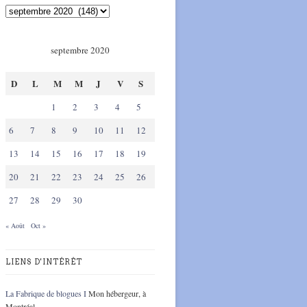
septembre 2020
D
L
M
M
J
V
S
1
2
3
4
5
6
7
8
9
10
11
12
13
14
15
16
17
18
19
20
21
22
23
24
25
26
27
28
29
30
« Août
Oct »
LIENS D'INTÉRÊT
La Fabrique de blogues I
Mon hébergeur, à
Montréal