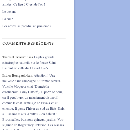
années. Ce lieu ? C’est de l’or !
Le devant.
La cour.
Les arbres au paradis, au printemps.
COMMENTAIRES RÉCENTS
ThereseHervieux
dans
La plus grande
catastrophe naturelle sur le fleuve Saint-
Laurent est celle du 11 avril 1865
Esther Bourgault
dans
Attention ! Une
nouvelle à ma campagne ! Sur mon terrain.
Voici le Moqueur chat (Dumetella
carolinensis, Gray Catbird). Il porte ce nom,
car il peut livrer un miaulement distinctif,
comme le chat. Jamais je ne l’avais vu et
entendu. Il passe l’hiver au sud de États-Unis,
au Panama et aux Antilles. Son habitat :
Broussailles, buissons épineux, jardins. Voir
le guide de Roger Tory Peterson, Les oiseaux