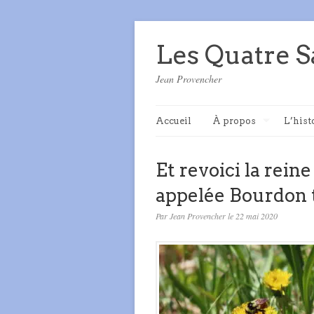
Les Quatre S
Jean Provencher
Accueil
À propos
L’hist
Et revoici la rei
appelée Bourdon t
Par Jean Provencher le 22 mai 2020