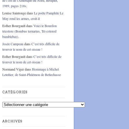
de l’est de l’Amérique du Nord, Broquet,
1989, pages 218s.
Louise Saintonge
dans
Le poète Pamphile Le
May rend les armes, croit-il
Esther Bourgault
dans
Voici le Bourdon
tricolore (Bombus ternarius, Tri-colored
bumblebee).
Josée Campeau
dans
C’est très difficile de
trouver le nom de cet oiseau !
Esther Bourgault
dans
C’est très difficile de
trouver le nom de cet oiseau !
Normand Viger
dans
Hommage à Michel
Letellier, de Saint-Philémon de Bellechasse
CATÉGORIES
Catégories
ARCHIVES
Archives