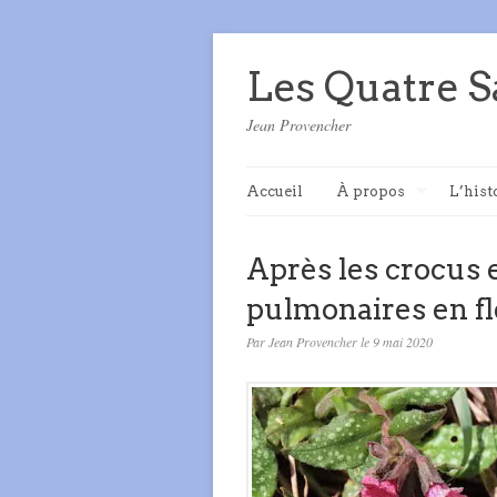
Les Quatre S
Jean Provencher
Accueil
À propos
L’hist
Après les crocus e
pulmonaires en f
Par Jean Provencher le 9 mai 2020