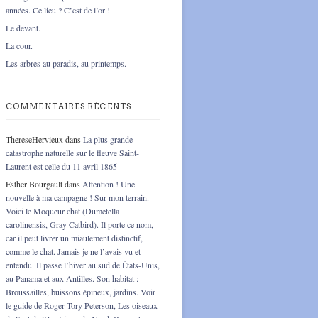
années. Ce lieu ? C’est de l’or !
Le devant.
La cour.
Les arbres au paradis, au printemps.
COMMENTAIRES RÉCENTS
ThereseHervieux
dans
La plus grande
catastrophe naturelle sur le fleuve Saint-
Laurent est celle du 11 avril 1865
Esther Bourgault
dans
Attention ! Une
nouvelle à ma campagne ! Sur mon terrain.
Voici le Moqueur chat (Dumetella
carolinensis, Gray Catbird). Il porte ce nom,
car il peut livrer un miaulement distinctif,
comme le chat. Jamais je ne l’avais vu et
entendu. Il passe l’hiver au sud de États-Unis,
au Panama et aux Antilles. Son habitat :
Broussailles, buissons épineux, jardins. Voir
le guide de Roger Tory Peterson, Les oiseaux