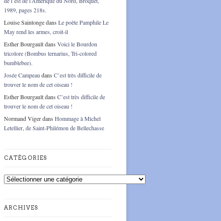
de l’est de l’Amérique du Nord, Broquet,
1989, pages 218s.
Louise Saintonge
dans
Le poète Pamphile Le
May rend les armes, croit-il
Esther Bourgault
dans
Voici le Bourdon
tricolore (Bombus ternarius, Tri-colored
bumblebee).
Josée Campeau
dans
C’est très difficile de
trouver le nom de cet oiseau !
Esther Bourgault
dans
C’est très difficile de
trouver le nom de cet oiseau !
Normand Viger
dans
Hommage à Michel
Letellier, de Saint-Philémon de Bellechasse
CATÉGORIES
Catégories
ARCHIVES
Archives