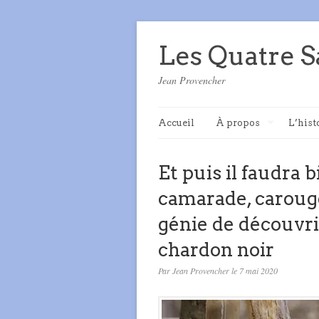
Les Quatre S
Jean Provencher
Accueil
À propos
L’hist
Et puis il faudra
camarade, carouge
génie de découvri
chardon noir
Par Jean Provencher le 7 mai 2020