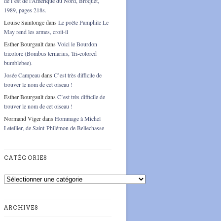
de l’est de l’Amérique du Nord, Broquet,
1989, pages 218s.
Louise Saintonge
dans
Le poète Pamphile Le
May rend les armes, croit-il
Esther Bourgault
dans
Voici le Bourdon
tricolore (Bombus ternarius, Tri-colored
bumblebee).
Josée Campeau
dans
C’est très difficile de
trouver le nom de cet oiseau !
Esther Bourgault
dans
C’est très difficile de
trouver le nom de cet oiseau !
Normand Viger
dans
Hommage à Michel
Letellier, de Saint-Philémon de Bellechasse
CATÉGORIES
Catégories
ARCHIVES
Archives