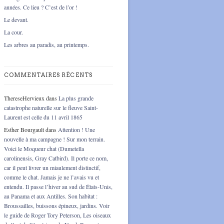
années. Ce lieu ? C’est de l’or !
Le devant.
La cour.
Les arbres au paradis, au printemps.
COMMENTAIRES RÉCENTS
ThereseHervieux
dans
La plus grande
catastrophe naturelle sur le fleuve Saint-
Laurent est celle du 11 avril 1865
Esther Bourgault
dans
Attention ! Une
nouvelle à ma campagne ! Sur mon terrain.
Voici le Moqueur chat (Dumetella
carolinensis, Gray Catbird). Il porte ce nom,
car il peut livrer un miaulement distinctif,
comme le chat. Jamais je ne l’avais vu et
entendu. Il passe l’hiver au sud de États-Unis,
au Panama et aux Antilles. Son habitat :
Broussailles, buissons épineux, jardins. Voir
le guide de Roger Tory Peterson, Les oiseaux