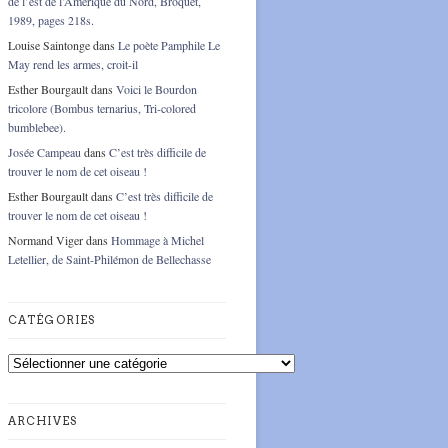
de l’est de l’Amérique du Nord, Broquet,
1989, pages 218s.
Louise Saintonge
dans
Le poète Pamphile Le
May rend les armes, croit-il
Esther Bourgault
dans
Voici le Bourdon
tricolore (Bombus ternarius, Tri-colored
bumblebee).
Josée Campeau
dans
C’est très difficile de
trouver le nom de cet oiseau !
Esther Bourgault
dans
C’est très difficile de
trouver le nom de cet oiseau !
Normand Viger
dans
Hommage à Michel
Letellier, de Saint-Philémon de Bellechasse
CATÉGORIES
Catégories
ARCHIVES
Archives