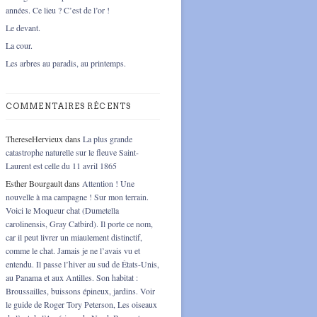
années. Ce lieu ? C’est de l’or !
Le devant.
La cour.
Les arbres au paradis, au printemps.
COMMENTAIRES RÉCENTS
ThereseHervieux
dans
La plus grande
catastrophe naturelle sur le fleuve Saint-
Laurent est celle du 11 avril 1865
Esther Bourgault
dans
Attention ! Une
nouvelle à ma campagne ! Sur mon terrain.
Voici le Moqueur chat (Dumetella
carolinensis, Gray Catbird). Il porte ce nom,
car il peut livrer un miaulement distinctif,
comme le chat. Jamais je ne l’avais vu et
entendu. Il passe l’hiver au sud de États-Unis,
au Panama et aux Antilles. Son habitat :
Broussailles, buissons épineux, jardins. Voir
le guide de Roger Tory Peterson, Les oiseaux