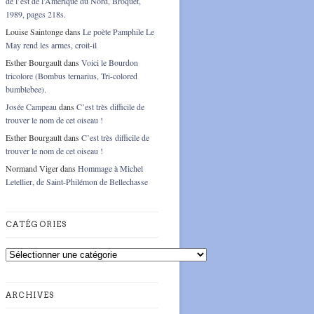
de l’est de l’Amérique du Nord, Broquet,
1989, pages 218s.
Louise Saintonge
dans
Le poète Pamphile Le
May rend les armes, croit-il
Esther Bourgault
dans
Voici le Bourdon
tricolore (Bombus ternarius, Tri-colored
bumblebee).
Josée Campeau
dans
C’est très difficile de
trouver le nom de cet oiseau !
Esther Bourgault
dans
C’est très difficile de
trouver le nom de cet oiseau !
Normand Viger
dans
Hommage à Michel
Letellier, de Saint-Philémon de Bellechasse
CATÉGORIES
Catégories
ARCHIVES
Archives