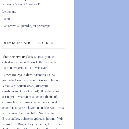
années. Ce lieu ? C’est de l’or !
Le devant.
La cour.
Les arbres au paradis, au printemps.
COMMENTAIRES RÉCENTS
ThereseHervieux
dans
La plus grande
catastrophe naturelle sur le fleuve Saint-
Laurent est celle du 11 avril 1865
Esther Bourgault
dans
Attention ! Une
nouvelle à ma campagne ! Sur mon terrain.
Voici le Moqueur chat (Dumetella
carolinensis, Gray Catbird). Il porte ce nom,
car il peut livrer un miaulement distinctif,
comme le chat. Jamais je ne l’avais vu et
entendu. Il passe l’hiver au sud de États-Unis,
au Panama et aux Antilles. Son habitat :
Broussailles, buissons épineux, jardins. Voir
le guide de Roger Tory Peterson, Les oiseaux