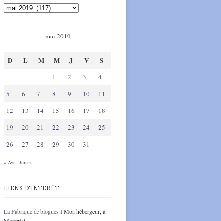
mai 2019
D
L
M
M
J
V
S
1
2
3
4
5
6
7
8
9
10
11
12
13
14
15
16
17
18
19
20
21
22
23
24
25
26
27
28
29
30
31
« Avr
Juin »
LIENS D'INTÉRÊT
La Fabrique de blogues I
Mon hébergeur, à
Montréal