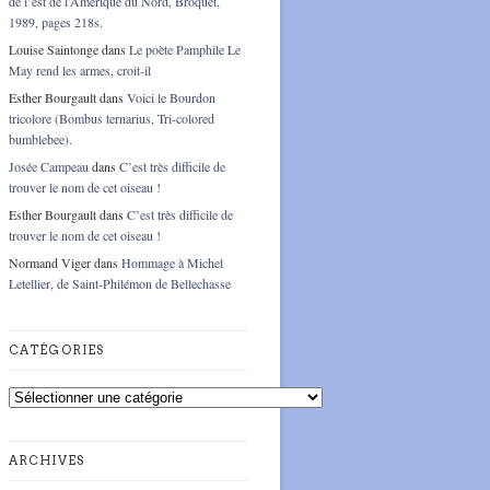
de l’est de l’Amérique du Nord, Broquet,
1989, pages 218s.
Louise Saintonge
dans
Le poète Pamphile Le
May rend les armes, croit-il
Esther Bourgault
dans
Voici le Bourdon
tricolore (Bombus ternarius, Tri-colored
bumblebee).
Josée Campeau
dans
C’est très difficile de
trouver le nom de cet oiseau !
Esther Bourgault
dans
C’est très difficile de
trouver le nom de cet oiseau !
Normand Viger
dans
Hommage à Michel
Letellier, de Saint-Philémon de Bellechasse
CATÉGORIES
Catégories
ARCHIVES
Archives