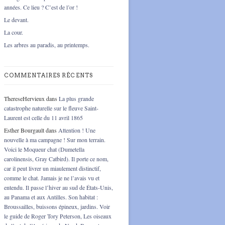
années. Ce lieu ? C’est de l’or !
Le devant.
La cour.
Les arbres au paradis, au printemps.
COMMENTAIRES RÉCENTS
ThereseHervieux
dans
La plus grande
catastrophe naturelle sur le fleuve Saint-
Laurent est celle du 11 avril 1865
Esther Bourgault
dans
Attention ! Une
nouvelle à ma campagne ! Sur mon terrain.
Voici le Moqueur chat (Dumetella
carolinensis, Gray Catbird). Il porte ce nom,
car il peut livrer un miaulement distinctif,
comme le chat. Jamais je ne l’avais vu et
entendu. Il passe l’hiver au sud de États-Unis,
au Panama et aux Antilles. Son habitat :
Broussailles, buissons épineux, jardins. Voir
le guide de Roger Tory Peterson, Les oiseaux