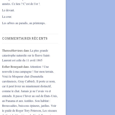
années. Ce lieu ? C’est de l’or !
Le devant.
La cour.
Les arbres au paradis, au printemps.
COMMENTAIRES RÉCENTS
ThereseHervieux
dans
La plus grande
catastrophe naturelle sur le fleuve Saint-
Laurent est celle du 11 avril 1865
Esther Bourgault
dans
Attention ! Une
nouvelle à ma campagne ! Sur mon terrain.
Voici le Moqueur chat (Dumetella
carolinensis, Gray Catbird). Il porte ce nom,
car il peut livrer un miaulement distinctif,
comme le chat. Jamais je ne l’avais vu et
entendu. Il passe l’hiver au sud de États-Unis,
au Panama et aux Antilles. Son habitat :
Broussailles, buissons épineux, jardins. Voir
le guide de Roger Tory Peterson, Les oiseaux