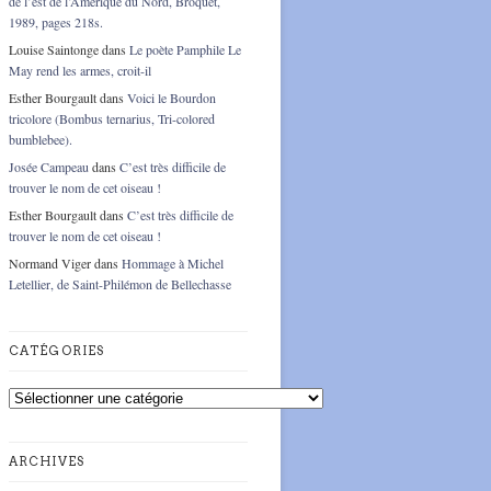
de l’est de l’Amérique du Nord, Broquet,
1989, pages 218s.
Louise Saintonge
dans
Le poète Pamphile Le
May rend les armes, croit-il
Esther Bourgault
dans
Voici le Bourdon
tricolore (Bombus ternarius, Tri-colored
bumblebee).
Josée Campeau
dans
C’est très difficile de
trouver le nom de cet oiseau !
Esther Bourgault
dans
C’est très difficile de
trouver le nom de cet oiseau !
Normand Viger
dans
Hommage à Michel
Letellier, de Saint-Philémon de Bellechasse
CATÉGORIES
Catégories
ARCHIVES
Archives