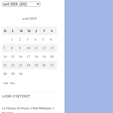
avril 2019
D
L
M
M
J
V
S
1
2
3
4
5
6
7
8
9
10
11
12
13
14
15
16
17
18
19
20
21
22
23
24
25
26
27
28
29
30
« Mar
Mai »
LIENS D'INTÉRÊT
La Fabrique de blogues I
Mon hébergeur, à
Montréal