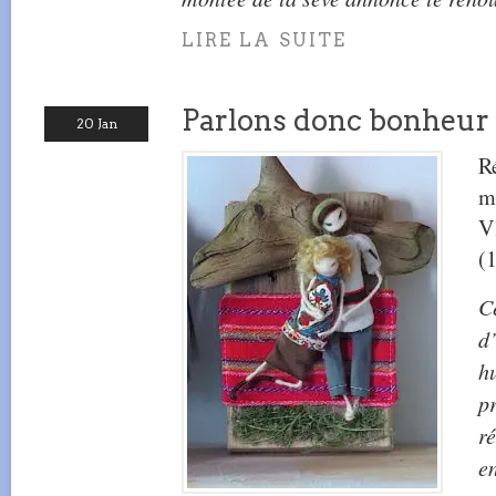
LIRE LA SUITE
Parlons donc bonheur
20 Jan
R
m
V
(
Ce
d
h
p
ré
en