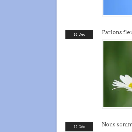
Parlons fle
14 Déc
Nous somm
14 Déc