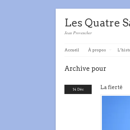
Les Quatre S
Jean Provencher
Accueil
À propos
L’hist
Archive pour
La fierté
14 Déc