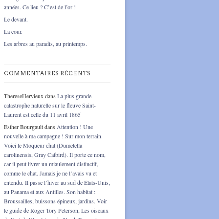
années. Ce lieu ? C’est de l’or !
Le devant.
La cour.
Les arbres au paradis, au printemps.
COMMENTAIRES RÉCENTS
ThereseHervieux
dans
La plus grande
catastrophe naturelle sur le fleuve Saint-
Laurent est celle du 11 avril 1865
Esther Bourgault
dans
Attention ! Une
nouvelle à ma campagne ! Sur mon terrain.
Voici le Moqueur chat (Dumetella
carolinensis, Gray Catbird). Il porte ce nom,
car il peut livrer un miaulement distinctif,
comme le chat. Jamais je ne l’avais vu et
entendu. Il passe l’hiver au sud de États-Unis,
au Panama et aux Antilles. Son habitat :
Broussailles, buissons épineux, jardins. Voir
le guide de Roger Tory Peterson, Les oiseaux