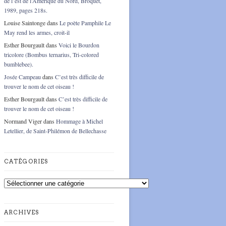
de l’est de l’Amérique du Nord, Broquet,
1989, pages 218s.
Louise Saintonge
dans
Le poète Pamphile Le
May rend les armes, croit-il
Esther Bourgault
dans
Voici le Bourdon
tricolore (Bombus ternarius, Tri-colored
bumblebee).
Josée Campeau
dans
C’est très difficile de
trouver le nom de cet oiseau !
Esther Bourgault
dans
C’est très difficile de
trouver le nom de cet oiseau !
Normand Viger
dans
Hommage à Michel
Letellier, de Saint-Philémon de Bellechasse
CATÉGORIES
Catégories
ARCHIVES
Archives