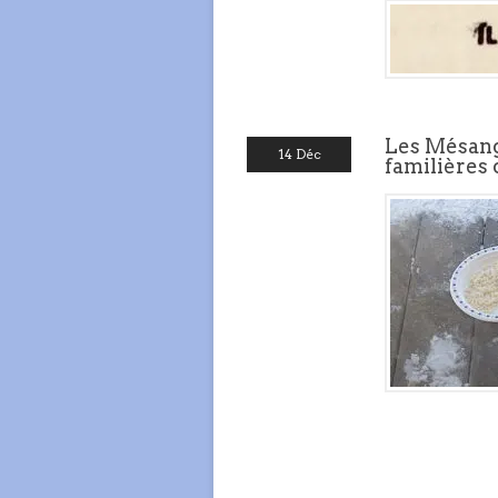
Les Mésange
14 Déc
familières 