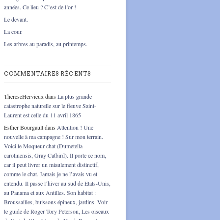
années. Ce lieu ? C’est de l’or !
Le devant.
La cour.
Les arbres au paradis, au printemps.
COMMENTAIRES RÉCENTS
ThereseHervieux
dans
La plus grande
catastrophe naturelle sur le fleuve Saint-
Laurent est celle du 11 avril 1865
Esther Bourgault
dans
Attention ! Une
nouvelle à ma campagne ! Sur mon terrain.
Voici le Moqueur chat (Dumetella
carolinensis, Gray Catbird). Il porte ce nom,
car il peut livrer un miaulement distinctif,
comme le chat. Jamais je ne l’avais vu et
entendu. Il passe l’hiver au sud de États-Unis,
au Panama et aux Antilles. Son habitat :
Broussailles, buissons épineux, jardins. Voir
le guide de Roger Tory Peterson, Les oiseaux