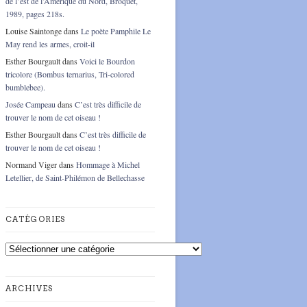
de l’est de l’Amérique du Nord, Broquet,
1989, pages 218s.
Louise Saintonge
dans
Le poète Pamphile Le
May rend les armes, croit-il
Esther Bourgault
dans
Voici le Bourdon
tricolore (Bombus ternarius, Tri-colored
bumblebee).
Josée Campeau
dans
C’est très difficile de
trouver le nom de cet oiseau !
Esther Bourgault
dans
C’est très difficile de
trouver le nom de cet oiseau !
Normand Viger
dans
Hommage à Michel
Letellier, de Saint-Philémon de Bellechasse
CATÉGORIES
Catégories
ARCHIVES
Archives