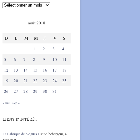
août 2018
D
L
M
M
J
V
S
1
2
3
4
5
6
7
8
9
10
11
12
13
14
15
16
17
18
19
20
21
22
23
24
25
26
27
28
29
30
31
« Juil
Sep »
LIENS D'INTÉRÊT
La Fabrique de blogues I
Mon hébergeur, à
Montréal