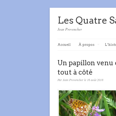
Les Quatre S
Jean Provencher
Accueil
À propos
L’hist
Un papillon venu 
tout à côté
Par Jean Provencher le 16 août 2018