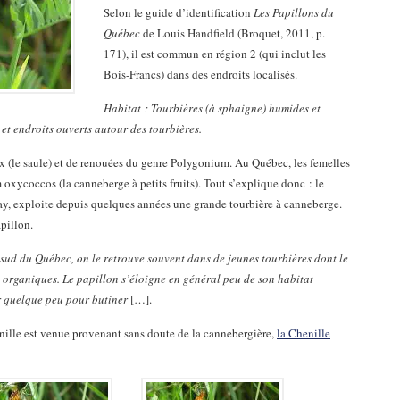
Selon le guide d’identification
Les Papillons du
Québec
de Louis Handfield (Broquet, 2011, p.
171), il est commun en région 2 (qui inclut les
Bois-Francs) dans des endroits localisés.
Habitat : Tourbières (à sphaigne) humides et
et endroits ouverts autour des tourbières.
ix (le saule) et de renouées du genre Polygonium. Au Québec, les femelles
oxycoccos (la canneberge à petits fruits). Tout s’explique donc : le
ray, exploite depuis quelques années une grande tourbière à canneberge.
pillon.
sud du Québec, on le retrouve souvent dans de jeunes tourbières dont le
e organiques. Le papillon s’éloigne en général peu de son habitat
er quelque peu pour butiner
[…].
enille est venue provenant sans doute de la cannebergière,
la Chenille