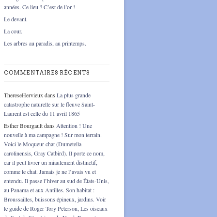
années. Ce lieu ? C’est de l’or !
Le devant.
La cour.
Les arbres au paradis, au printemps.
COMMENTAIRES RÉCENTS
ThereseHervieux
dans
La plus grande
catastrophe naturelle sur le fleuve Saint-
Laurent est celle du 11 avril 1865
Esther Bourgault
dans
Attention ! Une
nouvelle à ma campagne ! Sur mon terrain.
Voici le Moqueur chat (Dumetella
carolinensis, Gray Catbird). Il porte ce nom,
car il peut livrer un miaulement distinctif,
comme le chat. Jamais je ne l’avais vu et
entendu. Il passe l’hiver au sud de États-Unis,
au Panama et aux Antilles. Son habitat :
Broussailles, buissons épineux, jardins. Voir
le guide de Roger Tory Peterson, Les oiseaux