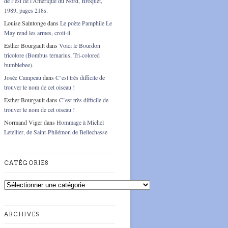
de l’est de l’Amérique du Nord, Broquet,
1989, pages 218s.
Louise Saintonge
dans
Le poète Pamphile Le
May rend les armes, croit-il
Esther Bourgault
dans
Voici le Bourdon
tricolore (Bombus ternarius, Tri-colored
bumblebee).
Josée Campeau
dans
C’est très difficile de
trouver le nom de cet oiseau !
Esther Bourgault
dans
C’est très difficile de
trouver le nom de cet oiseau !
Normand Viger
dans
Hommage à Michel
Letellier, de Saint-Philémon de Bellechasse
CATÉGORIES
Catégories
ARCHIVES
Archives