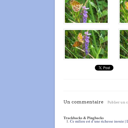
Un commentaire
Publier un
Trackbacks & Pingbacks
Ce milieu est d’une richesse inouie |