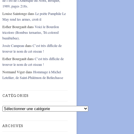
de l’est de l’Amérique du Nord, Broquet,
1989, pages 218s.
Louise Saintonge
dans
Le poète Pamphile Le
May rend les armes, croit-il
Esther Bourgault
dans
Voici le Bourdon
tricolore (Bombus ternarius, Tri-colored
bumblebee).
Josée Campeau
dans
C’est très difficile de
trouver le nom de cet oiseau !
Esther Bourgault
dans
C’est très difficile de
trouver le nom de cet oiseau !
Normand Viger
dans
Hommage à Michel
Letellier, de Saint-Philémon de Bellechasse
CATÉGORIES
Catégories
ARCHIVES
Archives