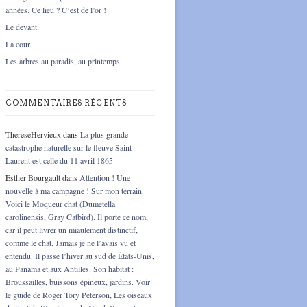
années. Ce lieu ? C’est de l’or !
Le devant.
La cour.
Les arbres au paradis, au printemps.
COMMENTAIRES RÉCENTS
ThereseHervieux
dans
La plus grande
catastrophe naturelle sur le fleuve Saint-
Laurent est celle du 11 avril 1865
Esther Bourgault
dans
Attention ! Une
nouvelle à ma campagne ! Sur mon terrain.
Voici le Moqueur chat (Dumetella
carolinensis, Gray Catbird). Il porte ce nom,
car il peut livrer un miaulement distinctif,
comme le chat. Jamais je ne l’avais vu et
entendu. Il passe l’hiver au sud de États-Unis,
au Panama et aux Antilles. Son habitat :
Broussailles, buissons épineux, jardins. Voir
le guide de Roger Tory Peterson, Les oiseaux