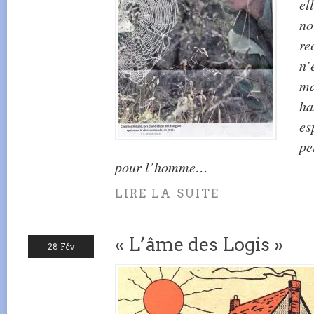
el
no
re
n’
ma
ha
es
pe
pour l’homme…
LIRE LA SUITE
« L’âme des Logis »
28 Fév