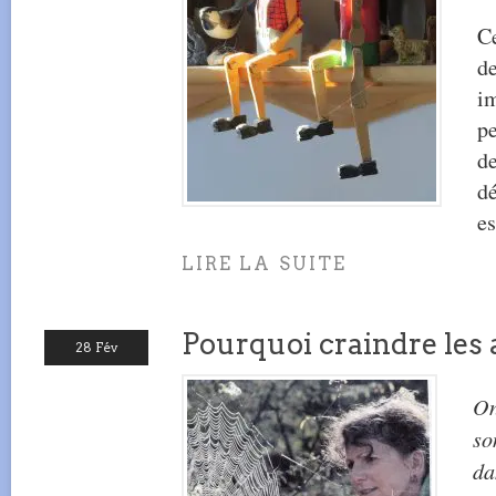
C
de
i
pe
d
dé
es
LIRE LA SUITE
Pourquoi craindre les 
28 Fév
On
so
da