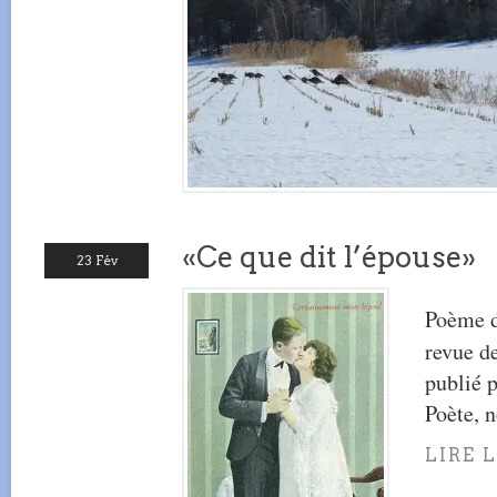
«Ce que dit l’épouse»
23 Fév
Poème d
revue d
publié p
Poète, 
LIRE 