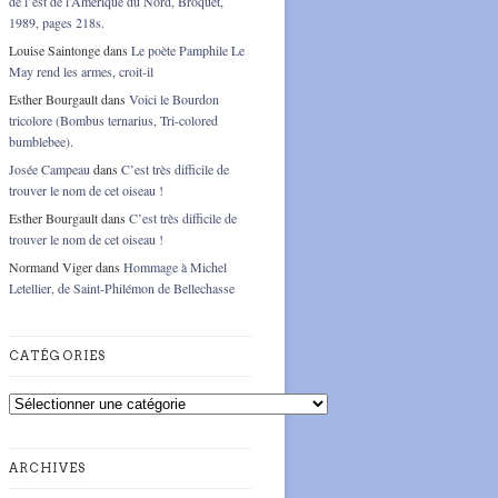
de l’est de l’Amérique du Nord, Broquet,
1989, pages 218s.
Louise Saintonge
dans
Le poète Pamphile Le
May rend les armes, croit-il
Esther Bourgault
dans
Voici le Bourdon
tricolore (Bombus ternarius, Tri-colored
bumblebee).
Josée Campeau
dans
C’est très difficile de
trouver le nom de cet oiseau !
Esther Bourgault
dans
C’est très difficile de
trouver le nom de cet oiseau !
Normand Viger
dans
Hommage à Michel
Letellier, de Saint-Philémon de Bellechasse
CATÉGORIES
Catégories
ARCHIVES
Archives