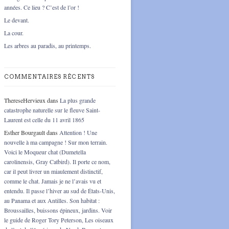
années. Ce lieu ? C’est de l’or !
Le devant.
La cour.
Les arbres au paradis, au printemps.
COMMENTAIRES RÉCENTS
ThereseHervieux
dans
La plus grande
catastrophe naturelle sur le fleuve Saint-
Laurent est celle du 11 avril 1865
Esther Bourgault
dans
Attention ! Une
nouvelle à ma campagne ! Sur mon terrain.
Voici le Moqueur chat (Dumetella
carolinensis, Gray Catbird). Il porte ce nom,
car il peut livrer un miaulement distinctif,
comme le chat. Jamais je ne l’avais vu et
entendu. Il passe l’hiver au sud de États-Unis,
au Panama et aux Antilles. Son habitat :
Broussailles, buissons épineux, jardins. Voir
le guide de Roger Tory Peterson, Les oiseaux