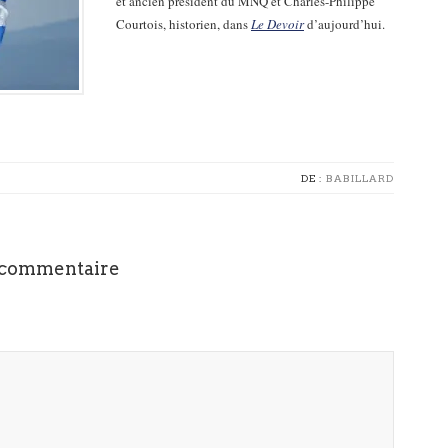
et ancien président du MNQ et Charles-Philippe
Courtois, historien, dans
Le Devoir
d’aujourd’hui.
DE :
BABILLARD
 commentaire