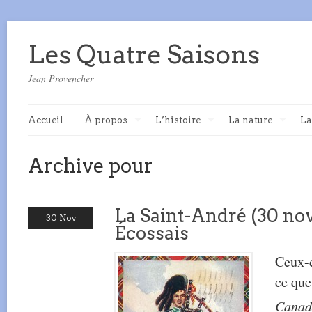
Les Quatre Saisons
Jean Provencher
Accueil
À propos
L’histoire
La nature
La
Archive pour
La Saint-André (30 nov
30 Nov
Écossais
Ceux-c
ce que
Canad