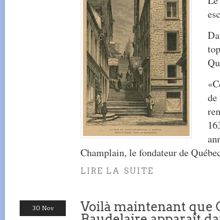
Le
esc
Da
to
Qu
«Ce
de 
re
163
an
Champlain, le fondateur de Québec
LIRE LA SUITE
Voilà maintenant que 
30 Nov
Baudelaire apparaît da