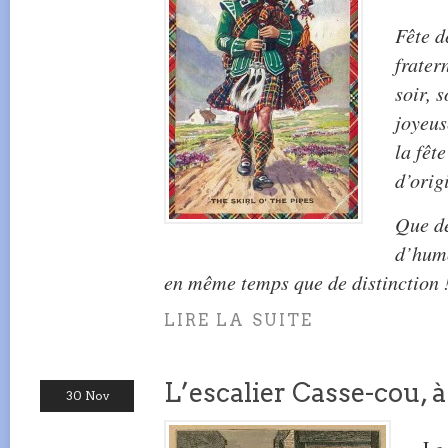
Fête d
frater
soir, 
joyeus
la fêt
d’orig
Que de
d’humo
en même temps que de distinction 
LIRE LA SUITE
L’escalier Casse-cou, 
30 Nov