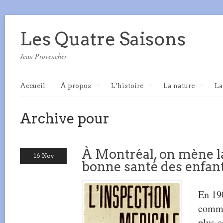
Les Quatre Saisons
Jean Provencher
Accueil
À propos
L’histoire
La nature
La
Archive pour
À Montréal, on mène la
16 Nov
bonne santé des enfan
En 19
comme
plus c