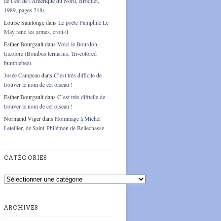
de l’est de l’Amérique du Nord, Broquet,
1989, pages 218s.
Louise Saintonge
dans
Le poète Pamphile Le
May rend les armes, croit-il
Esther Bourgault
dans
Voici le Bourdon
tricolore (Bombus ternarius, Tri-colored
bumblebee).
Josée Campeau
dans
C’est très difficile de
trouver le nom de cet oiseau !
Esther Bourgault
dans
C’est très difficile de
trouver le nom de cet oiseau !
Normand Viger
dans
Hommage à Michel
Letellier, de Saint-Philémon de Bellechasse
CATÉGORIES
Catégories
ARCHIVES
Archives