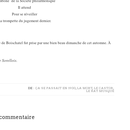
mbone de la Société philarmonique
Il attend
Pour se réveiller
a trompette du jugement dernier.
e de Boischatel fut prise par une bien beau dimanche de cet automne. À
e Sorellois
.
DE :
ÇA SE PASSAIT EN 1900
,
LA MORT
,
LE CASTOR,
LE RAT MUSQUÉ
 commentaire