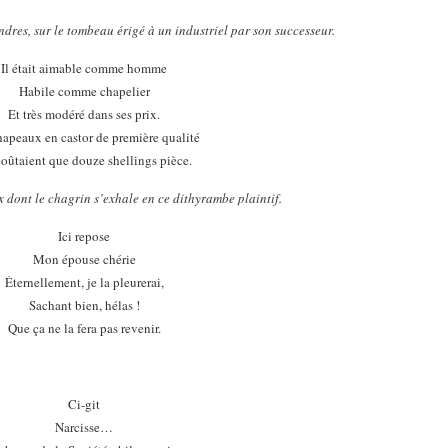
dres, sur le tombeau érigé à un industriel par son successeur.
Il était aimable comme homme
Habile comme chapelier
Et très modéré dans ses prix.
hapeaux en castor de première qualité
oûtaient que douze shellings pièce.
x dont le chagrin s’exhale en ce dithyrambe plaintif.
Ici repose
Mon épouse chérie
Éternellement, je la pleurerai,
Sachant bien, hélas !
Que ça ne la fera pas revenir.
Ci-git
Narcisse…