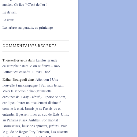
années. Ce lieu ? C’est de l’or !
Le devant.
La cour.
Les arbres au paradis, au printemps.
COMMENTAIRES RÉCENTS
ThereseHervieux
dans
La plus grande
catastrophe naturelle sur le fleuve Saint-
Laurent est celle du 11 avril 1865
Esther Bourgault
dans
Attention ! Une
nouvelle à ma campagne ! Sur mon terrain.
Voici le Moqueur chat (Dumetella
carolinensis, Gray Catbird). Il porte ce nom,
car il peut livrer un miaulement distinctif,
comme le chat. Jamais je ne l’avais vu et
entendu. Il passe l’hiver au sud de États-Unis,
au Panama et aux Antilles. Son habitat :
Broussailles, buissons épineux, jardins. Voir
le guide de Roger Tory Peterson, Les oiseaux