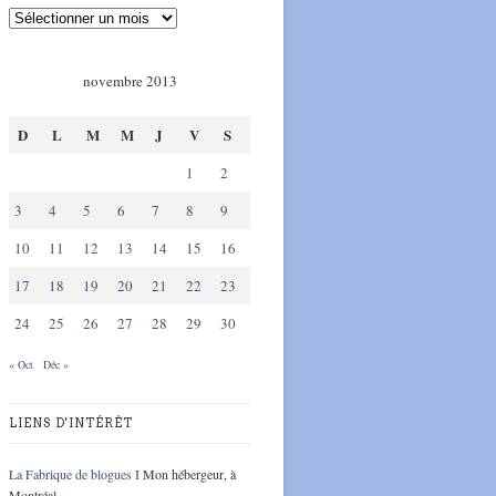
novembre 2013
D
L
M
M
J
V
S
1
2
3
4
5
6
7
8
9
10
11
12
13
14
15
16
17
18
19
20
21
22
23
24
25
26
27
28
29
30
« Oct
Déc »
LIENS D'INTÉRÊT
La Fabrique de blogues I
Mon hébergeur, à
Montréal